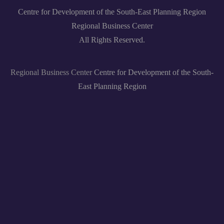
користење на средства од
Програмата за финансиска
Centre for Development of the South-East Planning Region
поддршка на руралниот развој
за 2019 година (2)
Regional Business Center
All Rights Reserved.
Regional Business Center
Centre for Development of the South-
East Planning Region