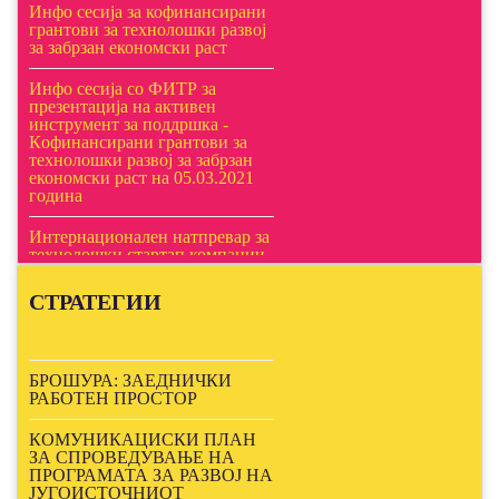
Инфо сесија за кофинансирани
грантови за технолошки развој
за забрзан економски раст
Инфо сесија со ФИТР за
презентација на активен
инструмент за поддршка -
Кoфинансирани грантови за
технолошки развој за забрзан
економски раст на 05.03.2021
година
Интернационален натпревар за
технолошки стартап компании
„EIT Digital Challenge 2020“
СТРАТЕГИИ
Онлајн обуки за GDPR и ISO
стандарди
ПРЕЗЕНТАЦИЈА НА
БРОШУРА: ЗАЕДНИЧКИ
МЕРКИТЕ НА
РАБОТЕН ПРОСТОР
МИНИСТЕРСТВО ЗА
ЕКОНОМИЈА ЗА 2021
КОМУНИКАЦИСКИ ПЛАН
ЗА СПРОВЕДУВАЊЕ НА
БЕСПЛАТНА ОНЛАЈН
ПРОГРАМАТА ЗА РАЗВОЈ НА
ОБУКА ЗА ИПАРД 2
ЈУГОИСТОЧНИОТ