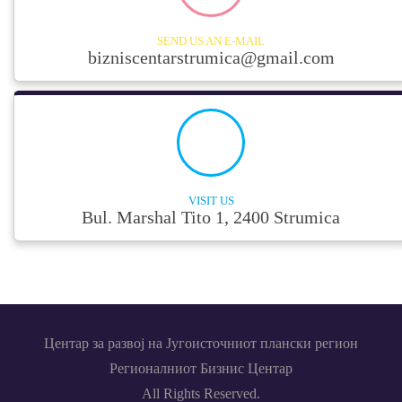
ЈАВЕН ПОВИК ЗА
ПОДНЕСУВАЊЕ НА
АПЛИКАЦИИ ЗА
SEND US AN E-MAIL
ДИРЕКТНА ФИНАНСИСКА
bizniscentarstrumica@gmail.com
ПОДДРШКА
Јавен повик за финансирање на
истражувачки проекти во
основните и средните
училишта (24.01.2020)
ПРЕДИЗВИК ЗА МЛАДИ
ИСТРАЖУВАЧИ 3
VISIT US
Јавен повик за О2 предизвик 2
Bul. Marshal Tito 1, 2400 Strumica
- “СПРАВУВАЊЕ СО
КЛИМАТСКИТЕ ПРОМЕНИ“
ЈАВЕН ПОВИК бр.07/2019 за
доставување на барања за
користење на средства од
Програмата за финансиска
поддршка на руралниот развој
за 2019 година
Центар за развој на Југоисточниот плански регион
Регионалниот Бизнис Центар
ЈАВЕН ПОВИК бр.07/2019 за
доставување на барања за
All Rights Reserved.