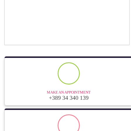
FIA Region I стартап предизвик
Јавен повик за поднесување на
кредитно барање од Фондот за
микро и мали претпријатија
Повик за аплицирање на
бизнис предизвик со грантови
за почнување бизнис
Отворен јавен повик за
компании – носители на брзо
економско заздравување
Отворен јавен повик за
компании – носители на брзо
економско заздравување (2)
MAKE AN APPOINTMENT
+389 34 340 139
ЈАВЕН ПОВИК бр.08/2019 за
доставување на барања за
користење на средства од
Програмата за финансиска
поддршка на руралниот развој
за 2019 година (2)