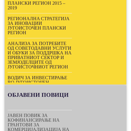
ПРОГРАМА, МОЖНОСТИ ЗА
ПЛАНСКИ РЕГИОН 2015 –
КОФИНАНСИРАЊЕ
2019
Виртуелен настан за
РЕГИОНАЛНA СТРАТЕГИЈА
вмрежување „Technology &
ЗА ИНОВАЦИИ
Business Cooperation Days 2020“
ЈУГОИСТОЧЕН ПЛАНСКИ
РЕГИОН
Виртуелен настан за
вмрежување „Cluster-to-Cluster
АНАЛИЗА ЗА ПОТРЕБИТЕ
Meeting & Innovat&Match
ОД СОВЕТОДАВНИ УСЛУГИ
Brokerage Event“
И ОБУКИ ЗА ПОДДРШКА НА
ПРИВАТНИОТ СЕКТОР И
ПЕТДНЕВНА ОБУКА: КАКО
ЗЕМЈОДЕЛЦИТЕ ОД
ДА ЗАПОЧНЕШ
ЈУГОИСТОЧНИОТ РЕГИОН
СОЦИЈАЛЕН БИЗНИС
ВОДИЧ ЗА ИНВЕСТИРАЊЕ
Nastan6
ВО ЈУГОИСТОЧЕН
ПЛАНСКИ РЕГИОН
Nastan5
ОБЈАВЕНИ
ПОВИЦИ
ПРОГРАМА ЗА РАЗВОЈ И
ПОДДРШКА НА БИЗНИС-
Nastan4
СЕКТОРОТ ВО
ЈУГОИСТОЧЕН ПЛАНСКИ
Nastan3
ЈАВЕН ПОВИК ЗА
РЕГИОН (2016–2020) СО
КОФИНАНСИРАЊЕ НА
АКЦИСКИ ПЛАН (2016–2017)
ГРАНТОВИ ЗА
Nastan2
КОМЕРЦИЈАЛИЗАЦИЈА НА