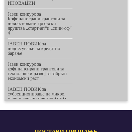
РЕГИОНАЛНА СТРАТЕГИЈА
ИНОВАЦИИ
Nastan1
ЗА ПРЕМОСТУВАЊЕ НА
ПРОСТОРОТ МЕЃУ
Јавен конкурс за
ПОСТОЕЧКИТЕ ПОНУДИ ОД
Кофинанисрани грантови за
ОБРАЗОВНИТЕ
новоосновани трговски
ИНСТИТУЦИИ И
друштва „старт-ап“и „спин-оф“
ПОТРЕБАТА НА БИЗНИС
4
ЗАЕДНИЦА ВО
ЈУГОИСТОЧНИОТ
ПЛАНСКИ РЕГИОН (2016 –
ЈАВЕН ПОВИК за
2020)
поднесување на кредитно
барање
СТУДИЈА ЗА АНАЛИЗА НА
КАРАКТЕРИСТИКИТЕ НА
Јавен конкурс за
ПРЕТПРИЕМНИШТВОТО ВО
кофинансирани грантови за
ЈУГОИСТОЧНИОТ
технолошки развој за забрзан
ПЛАНСКИ РЕГИОН
економски раст
СТУДИЈА ЗА МОЖНОСТИТЕ
ЈАВЕН ПОВИК за
ЗА ИСПОРАКА НА УСЛУГИ
субвенционирање на микро,
КОН ПРИВАТНИОТ СЕКТОР
мали и средни претпријатија
ОД СТРАНА НА ЦЕНТРИТЕ
ЗА РАЗВОЈ НА ПЛАНСКИТЕ
ЈАВЕН ПОВИК за
РЕГИОНИ
субвенционирање на занаетчии
ЈАВЕН ПОВИК за доделување
грантови на граѓанските
ПОСТАВИ
ПРАШАЊЕ