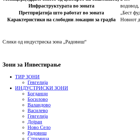
Инфраструктурата во зоната
водовод,
Претпријатија што работат во зоната
„Бест фу
Карактеристики на слободни локации за градба
Новиот д
Слики од индустриска зона „Радовиш“
Зони
за Инвестирање
ТИР ЗОНИ
Гевгелија
ИНДУСТРИСКИ ЗОНИ
Богданци
Босилово
Валандово
Василево
Гевгелија
Дојран
Ново Село
Радовиш
Струмица