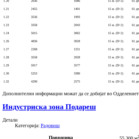
1.20
2036
1086
15 м. (П+2)
61 де
1.21
2455
1401
15 м. (П+2)
61 де
1.22
3536
1993
15 м. (П+2)
61 де
1.23
3358
2043
15 м. (П+2)
61 де
1.24
5015
3062
15 м. (П+2)
61 де
1.26
4836
3028
15 м. (П+2)
61 де
1.27
2268
1251
15 м. (П+2)
61 де
1.28
3558
2028
15 м. (П+2)
61 де
1.29
5917
3577
15 м. (П+2)
61 де
1.30
5253
3380
15 м. (П+2)
61 де
1.32
4290
2575
15 м. (П+2)
61 де
Дополнителни информации можат да се добијат во Одделениет
Индустриска зона Подареш
Детали
Категорија:
Радовиш
Површина
55.300 м