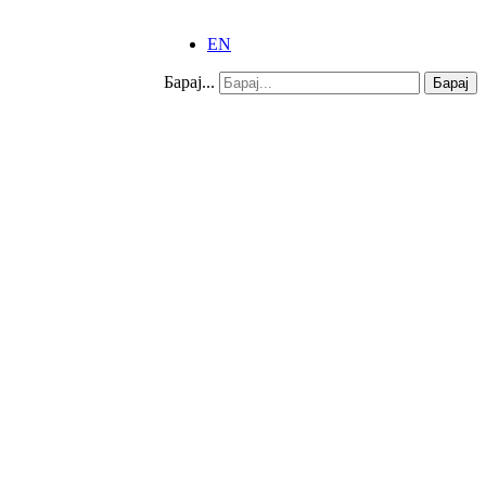
EN
Барај...
Барај