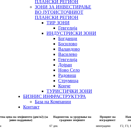
ПЛАНСКИ РЕГИОН
ЗОНИ ЗА ИНВЕСТИРАЊЕ
ВО ЈУГОИСТОЧНИОТ
ПЛАНСКИ РЕГИОН
ТИР ЗОНИ
Гевгелија
ИНДУСТРИСКИ ЗОНИ
Богданци
Босилово
Валандово
Василево
Гевгелија
Дојран
Ново Село
Радовиш
Струмица
Конче
ТУРИСТИЧКИ ЗОНИ
БИЗНИС ИНФРАСТРУКТУРА
База на Компании
Контакт
тна цена на земјиштето (ден/м2) (за
Надоместок за уредување на
Процент на
Нам
јавно наддавање)
градежно земјиште
изграденост
ло
н
67 ден.
неизградено
Г2, Г3, 