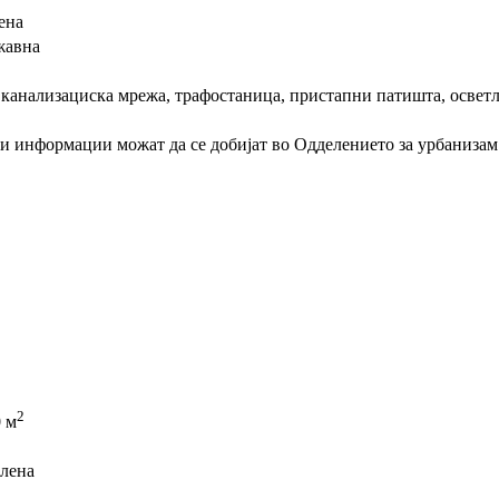
ена
жавна
 канализациска мрежа, трафостаница, пристапни патишта, освет
и информации можат да се добијат во Одделението за урбаниз
2
0 м
лена