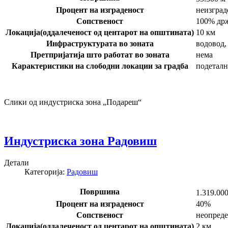
Процент на изграденост
неизград
Сопственост
100% др
Локација(оддалеченост од центарот на општината)
10 км
Инфраструктурата во зоната
водовод,
Претпријатија што работат во зоната
нема
Карактеристики на слободни локации за градба
подеталн
Слики од индустриска зона „Подареш“
Индустриска зона Радовиш
Детали
Категорија:
Радовиш
Површина
1.319.00
Процент на изграденост
40%
Сопственост
неопреде
Локација(оддалеченост од центарот на општината)
2 км