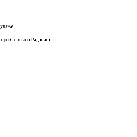
лување
ам при Општина Радовиш