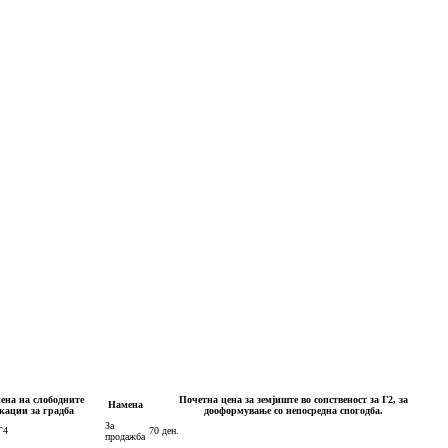
ена на слободните
Почетна цена за земјиште во сопственост за Г2, за
Намена
кации за градба
дооформување со непосредна спогодба.
За
Г4
70 ден.
продажба