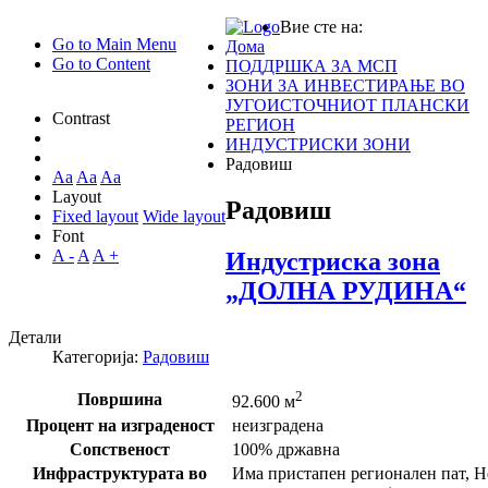
Вие сте на:
Go to Main Menu
Дома
Go to Content
ПОДДРШКА ЗА МСП
ЗОНИ ЗА ИНВЕСТИРАЊЕ ВО
ЈУГОИСТОЧНИОТ ПЛАНСКИ
Contrast
РЕГИОН
ИНДУСТРИСКИ ЗОНИ
Радовиш
Aa
Aa
Aa
Layout
Радовиш
Fixed layout
Wide layout
Font
A -
A
A +
Индустриска зона
„ДОЛНА РУДИНА“
Детали
Категорија:
Радовиш
2
Површина
92.600 м
Процент на изграденост
неизградена
Сопственост
100% државна
Инфраструктурата во
Има пристапен регионален пат, 