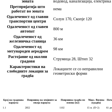
зоната
водовод, канализација, електрика
Претпријатија што
нема
работат во зоната
Одалеченост од главни
Солун 170, Скопје 120
транспортни центри
Одалеченост од главен
800 м
автопат
Одалеченост од
36 км
железничка станица
Одалеченост од
98 км
мегународен аеродром
Растојание од околни
Струмица 28, Штип 32
градови
Карактеристики на
Локациите се со неправилни
слободните локации за
геометриски форми
градба
Број на градежна
Површина на земјиште за
Површина градба по
Макс. Висина
Поче
парцела
секоја парцела
основа (м2)
(градба)
1.1
2852
1102
15 м. (П+2)
61 де