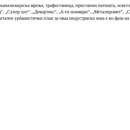
 канализациска мрежа, трафостаница, пристапни патишта, освет
д“, „Супер хит“, „Декортекс“, „6-ти ноември“, „Металпромет“, „
етален урбанистички план за оваа индустриска зона е во фаза на