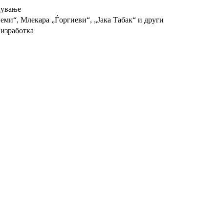
лување
Семи“, Млекара „Ѓоргиеви“, „Јака Табак“ и други
 изработка