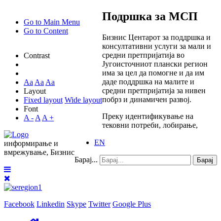
Подршка
за МСП
Go to Main Menu
Go to Content
Бизнис Центарот за поддршка и
консултативни услуги за мали и
средни претпријатија во
Contrast
Југоисточниот плански регион
има за цел да помогне и да им
даде поддршка на малите и
Aa
Aa
Aa
средни претпријатија за нивен
Layout
побрз и динамичен развој.
Fixed layout
Wide layout
Font
Преку идентификување на
A -
A
A +
тековни потреби, лобирање,
EN
информирање и
вмрежување, Бизнис
Барај...
Барај
Facebook
Linkedin
Skype
Twitter
Google Plus