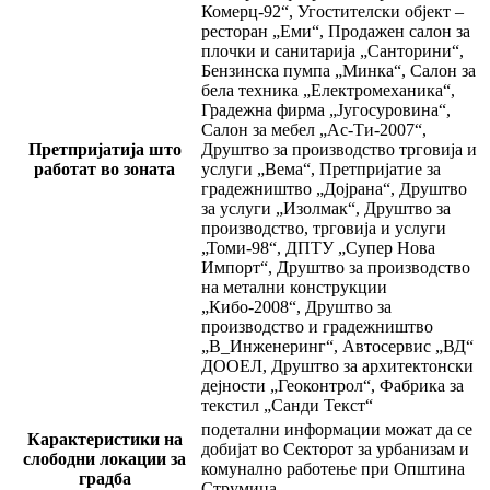
Комерц-92“, Угостителски објект –
ресторан „Еми“, Продажен салон за
плочки и санитарија „Санторини“,
Бензинска пумпа „Минка“, Салон за
бела техника „Електромеханика“,
Градежна фирма „Југосуровина“,
Салон за мебел „Ас-Ти-2007“,
Претпријатија што
Друштво за производство трговија и
работат во зоната
услуги „Вема“, Претпријатие за
градежништво „Дојрана“, Друштво
за услуги „Изолмак“, Друштво за
производство, трговија и услуги
„Томи-98“, ДПТУ „Супер Нова
Импорт“, Друштво за производство
на метални конструкции
„Кибо-2008“, Друштво за
производство и градежништво
„В_Инженеринг“, Автосервис „ВД“
ДООЕЛ, Друштво за архитектонски
дејности „Геоконтрол“, Фабрика за
текстил „Санди Текст“
подетални информации можат да се
Карактеристики на
добијат во Секторот за урбанизам и
слободни локации за
комунално работење при Општина
градба
Струмица