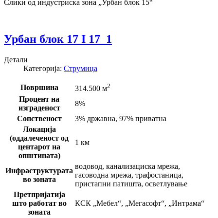
Слики од индустриска зона „Урбан блок 15“
Урбан блок 17 I 17_1
Детали
Категорија:
Струмица
2
Површина
314.500 м
Процент на
8%
изграденост
Сопственост
3% државна, 97% приватна
Локација
(оддалеченост од
1 км
центарот на
општината)
водовод, канализациска мрежа,
Инфраструктурата
гасоводна мрежа, трафостаница,
во зоната
пристапни патишта, осветлување
Претпријатија
што работат во
КСК „Мебел“, „Мегасофт“, „Интрама“
зоната