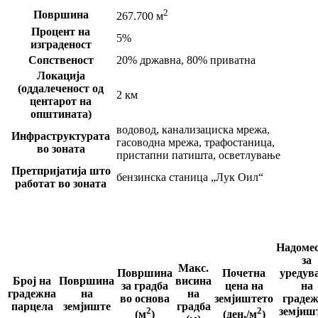
2
Површина
267.700 м
Процент на
5%
изграденост
Сопственост
20% државна, 80% приватна
Локација
(оддалеченост од
2 км
центарот на
општината)
водовод, канализациска мрежа,
Инфраструктурата
гасоводна мрежа, трафостаница,
во зоната
пристапни патишта, осветлување
Претпријатија што
бензинска станица „Лук Оил“
работат во зоната
Надоме
за
Макс.
Површина
Почетна
уредув
Број на
Површина
висина
за градба
цена на
на
градежна
на
на
во основа
земјиштето
граде
парцела
земјиште
градба
2
2
земјишт
(м
)
(ден./м
)