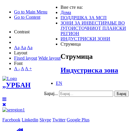
Вие сте на:
Go to Main Menu
Дома
Go to Content
ПОДДРШКА ЗА МСП
ЗОНИ ЗА ИНВЕСТИРАЊЕ ВО
ЈУГОИСТОЧНИОТ ПЛАНСКИ
Contrast
РЕГИОН
ИНДУСТРИСКИ ЗОНИ
Струмица
Aa
Aa
Aa
Layout
Струмица
Fixed layout
Wide layout
Font
A -
A
A +
Индустриска зона
EN
„УРБАН
Барај...
Барај
Facebook
Linkedin
Skype
Twitter
Google Plus