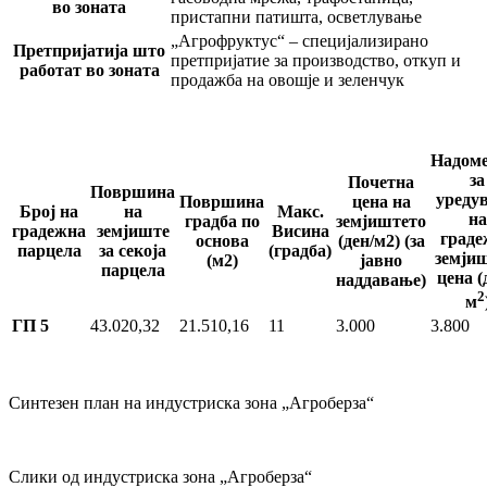
во зоната
пристапни патишта, осветлување
„Агрофруктус“ – специјализирано
Претпријатија што
претпријатие за производство, откуп и
работат во зоната
продажба на овошје и зеленчук
Надоме
за
Почетна
Површина
уреду
Површина
цена на
Број на
на
Макс.
на
градба по
земјиштето
градежна
земјиште
Висина
граде
основа
(ден/м2) (за
парцела
за секоја
(градба)
земјиш
(м2)
јавно
парцела
цена (
наддавање)
2
м
ГП 5
43.020,32
21.510,16
11
3.000
3.800
Синтезен план на индустриска зона „Агроберза“
Слики од индустриска зона „Агроберза“