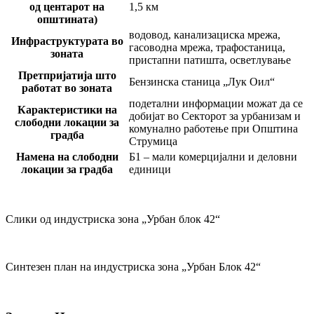
од центарот на
1,5 км
општината)
водовод, канализациска мрежа,
Инфраструктурата во
гасоводна мрежа, трафостаница,
зоната
пристапни патишта, осветлување
Претпријатија што
Бензинска станица „Лук Оил“
работат во зоната
подетални информации можат да се
Карактеристики на
добијат во Секторот за урбанизам и
слободни локации за
комунално работење при Општина
градба
Струмица
Намена на слободни
Б1 – мали комерцијални и деловни
локации за градба
единици
Слики од индустриска зона „Урбан блок 42“
Синтезен план на индустриска зона „Урбан Блок 42“