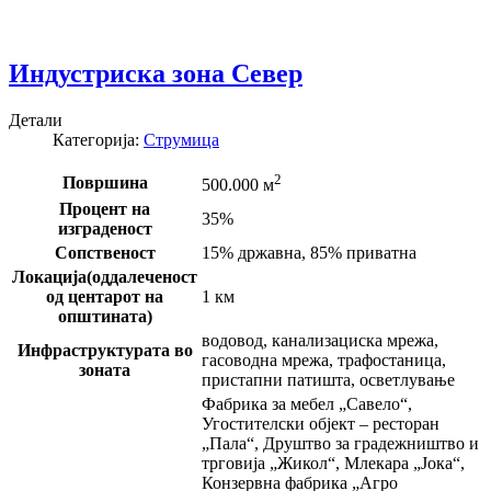
Индустриска зона Север
Детали
Категорија:
Струмица
2
Површина
500.000 м
Процент на
35%
изграденост
Сопственост
15% државна, 85% приватна
Локација(оддалеченост
од центарот на
1 км
општината)
водовод, канализациска мрежа,
Инфраструктурата во
гасоводна мрежа, трафостаница,
зоната
пристапни патишта, осветлување
Фабрика за мебел „Савело“,
Угостителски објект – ресторан
„Пала“, Друштво за градежништво и
трговија „Жикол“, Млекара „Јока“,
Конзервна фабрика „Агро