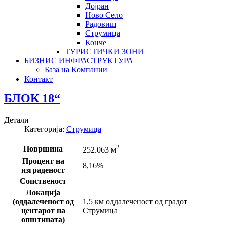
Дојран
Ново Село
Радовиш
Струмица
Конче
ТУРИСТИЧКИ ЗОНИ
БИЗНИС ИНФРАСТРУКТУРА
База на Компании
Контакт
БЛОК 18“
Детали
Категорија:
Струмица
2
Површина
252.063 м
Процент на
8,16%
изграденост
Сопственост
Локација
(оддалеченост од
1,5 км оддалеченост од градот
центарот на
Струмица
општината)