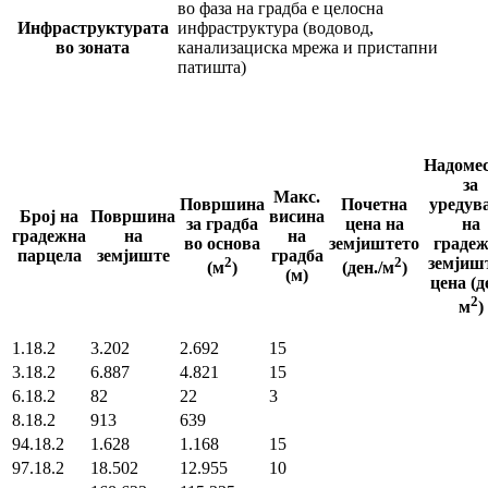
во фаза на градба е целосна
Инфраструктурата
инфраструктура (водовод,
во зоната
канализациска мрежа и пристапни
патишта)
Надоме
за
Макс.
Површина
Почетна
уредув
Број на
Површина
висина
за градба
цена на
на
градежна
на
на
во основа
земјиштето
граде
парцела
земјиште
градба
2
2
земјишт
(м
)
(ден./м
)
(м)
цена (д
2
м
)
1.18.2
3.202
2.692
15
3.18.2
6.887
4.821
15
6.18.2
82
22
3
8.18.2
913
639
94.18.2
1.628
1.168
15
97.18.2
18.502
12.955
10