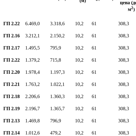
(м)
цена (д
2
м
)
ГП 2.22
6.469,0
3.318,6
10,2
61
308,3
ГП 2.16
3.212,1
2.150,2
10,2
61
308,3
ГП 2.17
1.495,5
795,9
10,2
61
308,3
ГП 2.22
1.379,2
715,8
10,2
61
308,3
ГП 2.20
1.978,4
1.197,3
10,2
61
308,3
ГП 2.21
1.763,2
1.022,1
10,2
61
308,3
ГП 2.18
2.206,6
1.360,3
10,2
61
308,3
ГП 2.19
2.196,7
1.365,7
10,2
61
308,3
ГП 2.13
1.469,8
796,9
10,2
61
308,3
ГП 2.14
1.012,6
479,2
10,2
61
308,3