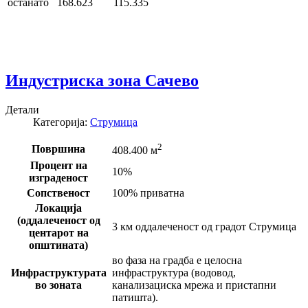
останато
168.623
115.335
Индустриска зона Сачево
Детали
Категорија:
Струмица
2
Површина
408.400 м
Процент на
10%
изграденост
Сопственост
100% приватна
Локација
(оддалеченост од
3 км оддалеченост од градот Струмица
центарот на
општината)
во фаза на градба е целосна
Инфраструктурата
инфраструктура (водовод,
во зоната
канализациска мрежа и пристапни
патишта).