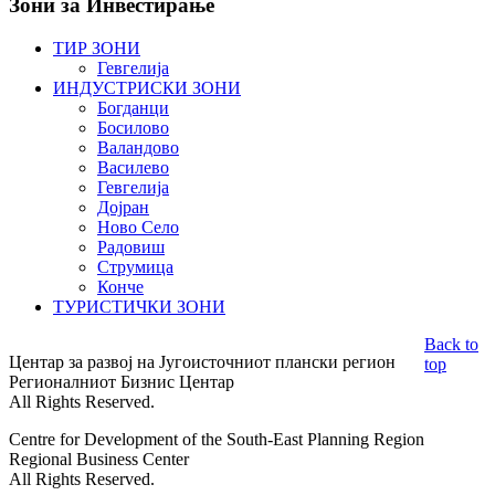
Зони
за Инвестирање
ТИР ЗОНИ
Гевгелија
ИНДУСТРИСКИ ЗОНИ
Богданци
Босилово
Валандово
Василево
Гевгелија
Дојран
Ново Село
Радовиш
Струмица
Конче
ТУРИСТИЧКИ ЗОНИ
Back to
Центар за развој на Југоисточниот плански регион
top
Регионалниот Бизнис Центар
All Rights Reserved.
Centre for Development of the South-East Planning Region
Regional Business Center
All Rights Reserved.