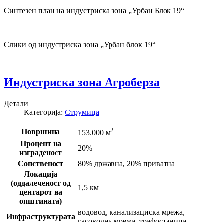
Синтезен план на индустриска зона „Урбан Блок 19“
Слики од индустриска зона „Урбан блок 19“
Индустриска зона Агроберза
Детали
Категорија:
Струмица
2
Површина
153.000 м
Процент на
20%
изграденост
Сопственост
80% државна, 20% приватна
Локација
(оддалеченост од
1,5 км
центарот на
општината)
водовод, канализациска мрежа,
Инфраструктурата
гасоводна мрежа, трафостаница,