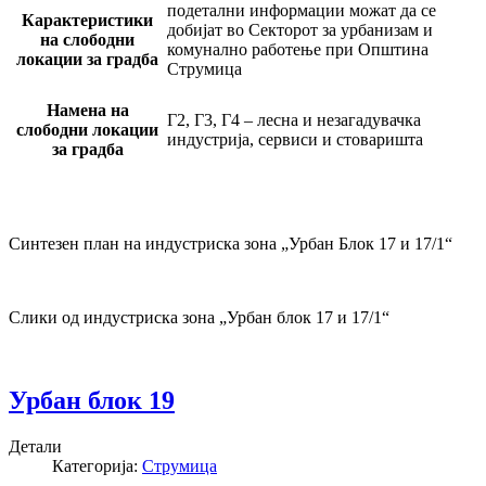
подетални информации можат да се
Карактеристики
добијат во Секторот за урбанизам и
на слободни
комунално работење при Општина
локации за градба
Струмица
Намена на
Г2, Г3, Г4 – лесна и незагадувачка
слободни локации
индустрија, сервиси и стоваришта
за градба
Синтезен план на индустриска зона „Урбан Блок 17 и 17/1“
Слики од индустриска зона „Урбан блок 17 и 17/1“
Урбан блок 19
Детали
Категорија:
Струмица