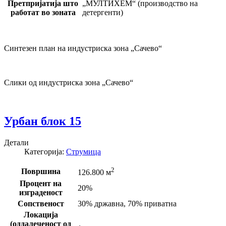
Претпријатија што
„МУЛТИХЕМ“ (производство на
работат во зоната
детергенти)
Синтезен план на индустриска зона „Сачево“
Слики од индустриска зона „Сачево“
Урбан блок 15
Детали
Категорија:
Струмица
2
Површина
126.800 м
Процент на
20%
изграденост
Сопственост
30% државна, 70% приватна
Локација
(оддалеченост од