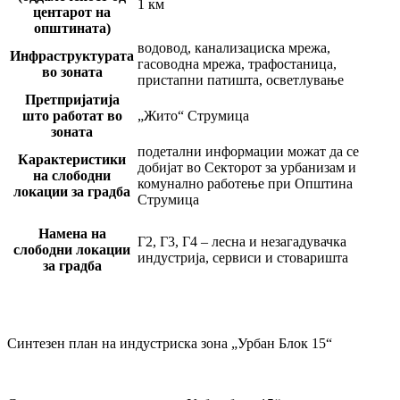
1 км
центарот на
општината)
водовод, канализациска мрежа,
Инфраструктурата
гасоводна мрежа, трафостаница,
во зоната
пристапни патишта, осветлување
Претпријатија
што работат во
„Жито“ Струмица
зоната
подетални информации можат да се
Карактеристики
добијат во Секторот за урбанизам и
на слободни
комунално работење при Општина
локации за градба
Струмица
Намена на
Г2, Г3, Г4 – лесна и незагадувачка
слободни локации
индустрија, сервиси и стоваришта
за градба
Синтезен план на индустриска зона „Урбан Блок 15“