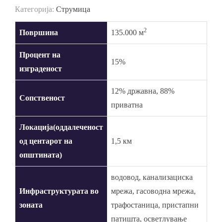
Категорија:
Струмица
2
Површина
135.000 м
Процент на
15%
изграденост
12% државна, 88%
Сопственост
приватна
Локација(оддалеченост
од центарот на
1,5 км
општината)
водовод, канализациска
Инфраструктурата во
мрежа, гасоводна мрежа,
зоната
трафостаница, пристапни
патишта, осветлување