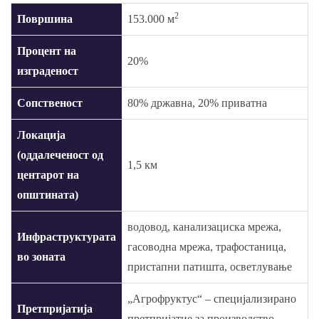
2
Површина
153.000 м
Процент на
20%
изграденост
Сопственост
80% државна, 20% приватна
Локација
(оддалеченост од
1,5 км
центарот на
општината)
водовод, канализациска мрежа,
Инфраструктурата
гасоводна мрежа, трафостаница,
во зоната
пристапни патишта, осветлување
„Агрофруктус“ – специјализирано
Претпријатија
претпријатие за производство,