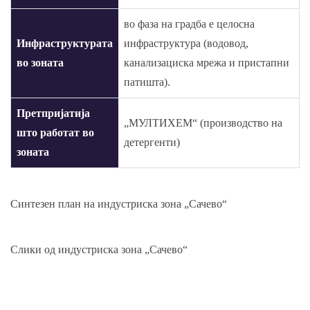
во фаза на градба е целосна
Инфраструктурата
инфраструктура (водовод,
во зоната
канализациска мрежа и пристапни
патишта).
Претпријатија
„МУЛТИХЕМ“ (производство на
што работат во
детергенти)
зоната
Синтезен план на индустриска зона „Сачево“
Слики од индустриска зона „Сачево“