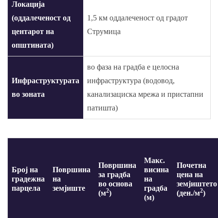
Локација
(оддалеченост од
1,5 км оддалеченост од градот
центарот на
Струмица
општината)
во фаза на градба е целосна
Инфраструктурата
инфраструктура (водовод,
во зоната
канализациска мрежа и пристапни
патишта)
Макс.
Површина
Почетна
Број на
Површина
висина
за градба
цена на
градежна
на
на
во основа
земјиштето
парцела
земјиште
градба
2
2
(м
)
(ден./м
)
(м)