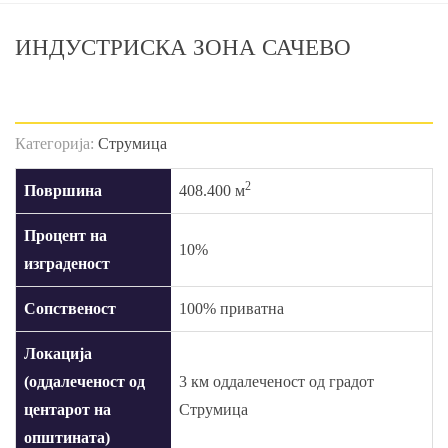
ИНДУСТРИСКА ЗОНА САЧЕВО
Категорија:
Струмица
2
Површина
408.400 м
Процент на
10%
изграденост
Сопственост
100% приватна
Локација
(оддалеченост од
3 км оддалеченост од градот
центарот на
Струмица
општината)