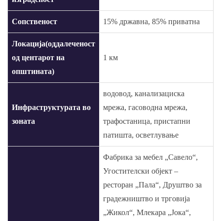
Сопственост
15% државна, 85% приватна
Локација(оддалеченост
од центарот на
1 км
општината)
водовод, канализациска
Инфраструктурата во
мрежа, гасоводна мрежа,
зоната
трафостаница, пристапни
патишта, осветлување
Фабрика за мебел „Савело“,
Угостителски објект –
ресторан „Пала“, Друштво за
градежништво и трговија
„Жикол“, Млекара „Јока“,