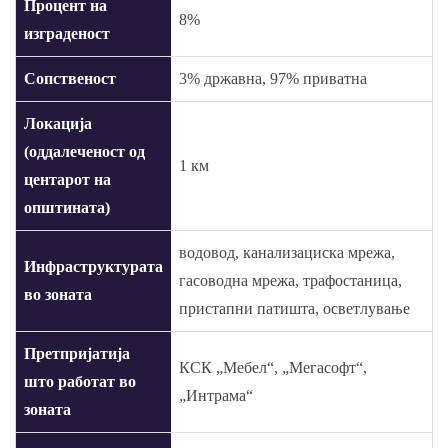
Процент на
8%
изграденост
Сопственост
3% државна, 97% приватна
Локација
(оддалеченост од
1 км
центарот на
општината)
водовод, канализациска мрежа,
Инфраструктурата
гасоводна мрежа, трафостаница,
во зоната
пристапни патишта, осветлување
Претпријатија
КСК „Мебел“, „Мегасофт“,
што работат во
„Интрама“
зоната