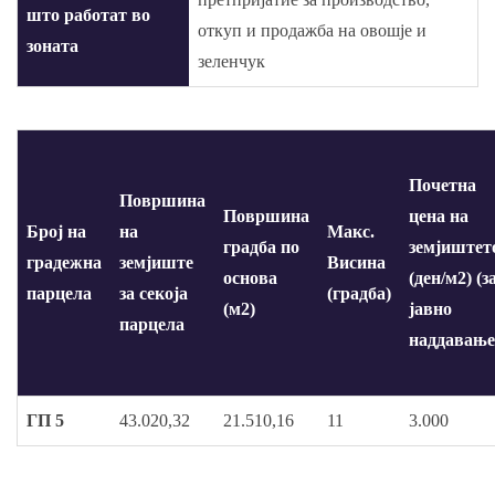
што работат во
откуп и продажба на овошје и
зоната
зеленчук
Почетна
Површина
Површина
цена на
Број на
на
Макс.
градба по
земјиштет
градежна
земјиште
Висина
основа
(ден/м2) (з
парцела
за секоја
(градба)
(м2)
јавно
парцела
наддавање
ГП 5
43.020,32
21.510,16
11
3.000