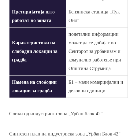
Претпријатија што
Бензинска станица „Лук
работат во зоната
Оил“
подетални информации
Карактеристики на
можат да се добијат во
слободни локации за
Секторот за урбанизам и
градба
комунално работење при
Општина Струмица
Намена на слободни
Б1 – мали комерцијални и
локации за градба
деловни единици
Слики од индустриска зона „Урбан блок 42“
Синтезен план на индустриска зона „Урбан Блок 42“