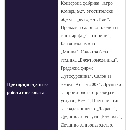
Конзервна фабрика „Агро
Комерц-92“, Угостителски
објект – ресторан „Еми“,
Продажен салон за плочки и
санитарија „Санторини“,
Бензинска пумпа
„Минка“, Салон за бела
техника „Електромеханика“,
Градежна фирма
„Југосуровина“, Салон за
Претпријатија што
мебел „Ас-Ти-2007“, Друштво
работат во зоната
за производство трговија и
услуги „Вема“, Претпријатие
за градежништво „Дојрана“,
Друштво за услуги „Изолмак“,
Друштво за производство,