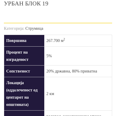
УРБАН БЛОК 19
Категорија:
Струмица
2
Површина
267.700 м
Процент на
5%
изграденост
Сопственост
20% државна, 80% приватна
Локација
(оддалеченост од
2 км
центарот на
општината)