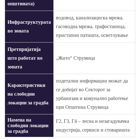
општината)
водовод, канализациска мрежа,
Инфраструктурата
гасоводна мрежа, трафостаница,
во зоната
пристапни патишта, осветлување
Претпријатија
што работат во
„Жито“ Струмица
зоната
подетални информации можат да
Карактеристики
се добијат во Секторот за
на слободни
урбанизам и комунално работење
локации за градба
при Општина Струмица
Намена на
Г2, Г3, Г4 – лесна и незагадувачка
слободни локации
индустрија, сервиси и стоваришта
за градба