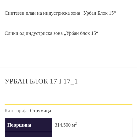
Синтезен план на индустриска зона „Урбан Блок 15“
Слики од индустриска зона „Урбан блок 15“
УРБАН БЛОК 17 I 17_1
Категорија:
Струмица
2
Површина
314.500 м