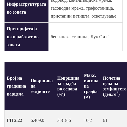
водовод, канализациска мрежа,
Инфраструктурата
гасоводна мрежа, трафостаница,
во зоната
пристапни патишта, осветлување
Претпријатија
што работат во
бензинска станица „Лук Оил“
зоната
Макс.
Број на
Површина
Почетна
Површина
висина
за градба
цена на
градежна
на
на
во основа
земјиштето
земјиште
градба
2
2
парцела
(м
)
(ден./м
)
(м)
ГП 2.22
6.469,0
3.318,6
10,2
61