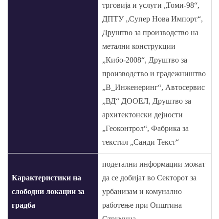
трговија и услуги „Томи-98“,
ДПТУ „Супер Нова Импорт“,
Друштво за производство на
метални конструкции
„Кибо-2008“, Друштво за
производство и градежништво
„В_Инженеринг“, Автосервис
„ВД“ ДООЕЛ, Друштво за
архитектонски дејности
„Геоконтрол“, Фабрика за
текстил „Санди Текст“
подетални информации можат
Карактеристики на
да се добијат во Секторот за
слободни локации за
урбанизам и комунално
градба
работење при Општина
Струмица