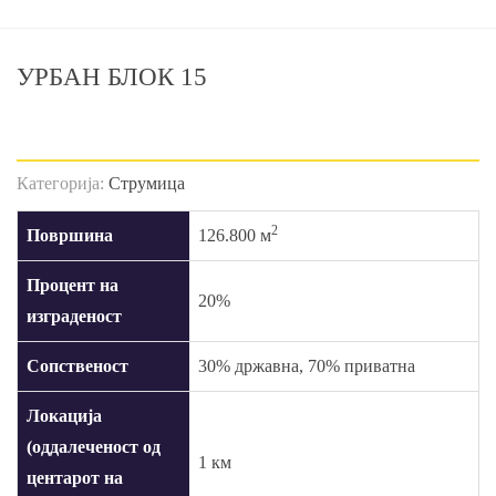
УРБАН БЛОК 15
Категорија:
Струмица
2
Површина
126.800 м
Процент на
20%
изграденост
Сопственост
30% државна, 70% приватна
Локација
(оддалеченост од
1 км
центарот на