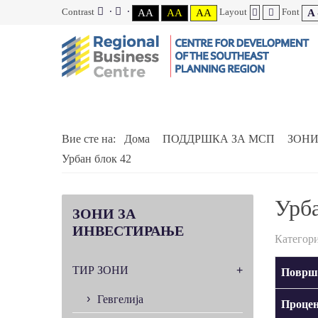
Contrast
Layout
Font
AA
AA
AA
A 
Вие сте на:
Дома
ПОДДРШКА ЗА МСП
ЗОНИ
Урбан блок 42
Урба
ЗОНИ
ЗА
ИНВЕСТИРАЊЕ
Категори
ТИР ЗОНИ
Површ
Гевгелија
Процен