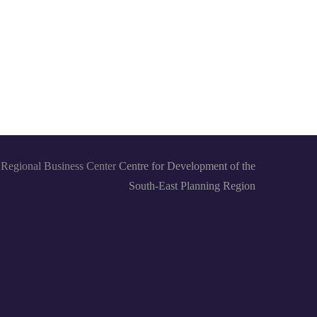
Regional Business Center
Centre for Development of the
South-East Planning Region