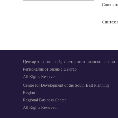
Слики од
Синтезен
Центар за развој на Југоисточниот плански регион
Регионалниот Бизнис Центар
All Rights Reserved.
Centre for Development of the South-East Planning
Region
Regional Business Center
All Rights Reserved.