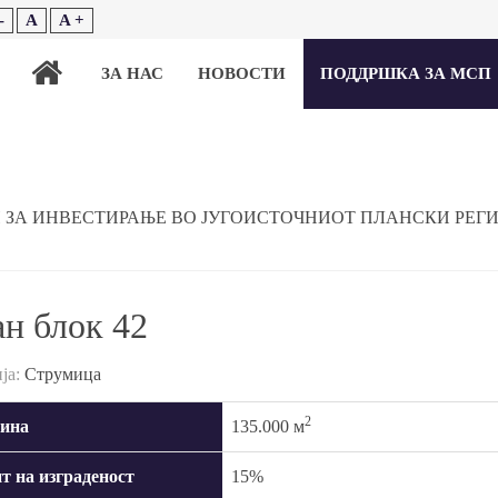
-
A
A +
ЗА НАС
НОВОСТИ
ПОДДРШКА ЗА МСП
 ЗА ИНВЕСТИРАЊЕ ВО ЈУГОИСТОЧНИОТ ПЛАНСКИ РЕГ
н блок 42
ја:
Струмица
2
ина
135.000 м
т на изграденост
15%