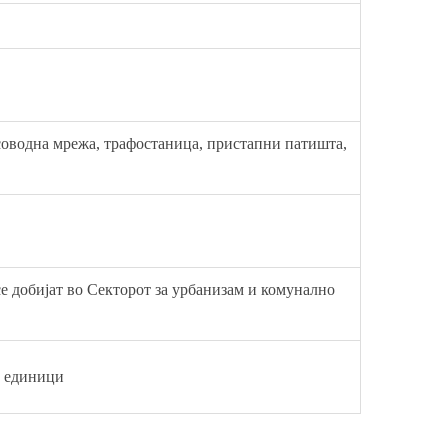
соводна мрежа, трафостаница, пристапни патишта,
 добијат во Секторот за урбанизам и комунално
и единици