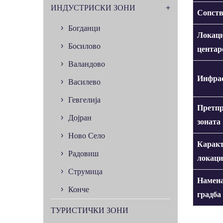
ИНДУСТРИСКИ ЗОНИ
Сопств
Богданци
Локаци
Босилово
центар
Валандово
Инфрас
Василево
Гевгелија
Претпр
Дојран
зоната
Ново Село
Каракт
Радовиш
локаци
Струмица
Намена
Конче
градба
ТУРИСТИЧКИ ЗОНИ