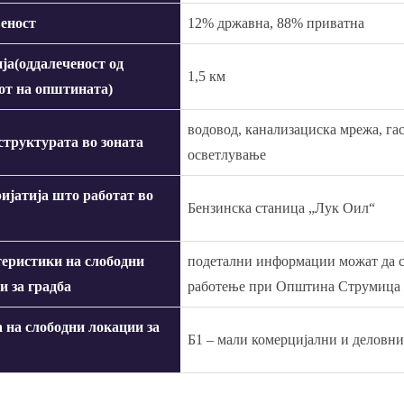
еност
12% државна, 88% приватна
ја(оддалеченост од
1,5 км
от на општината)
водовод, канализациска мрежа, га
труктурата во зоната
осветлување
ијатија што работат во
Бензинска станица „Лук Оил“
еристики на слободни
подетални информации можат да се
и за градба
работење при Општина Струмица
 на слободни локации за
Б1 – мали комерцијални и деловн