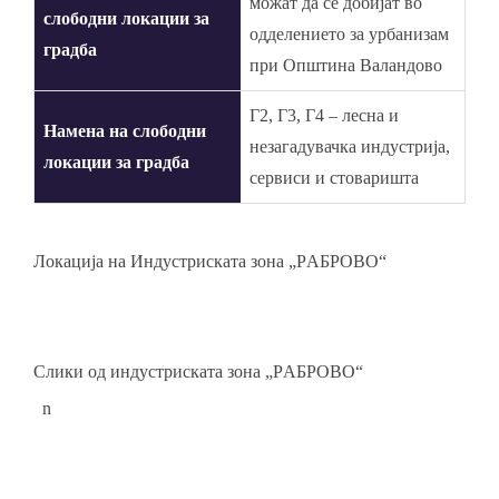
можат да се добијат во
слободни локации за
одделението за урбанизам
градба
при Општина Валандово
Г2, Г3, Г4 – лесна и
Намена на слободни
незагадувачка индустрија,
локации за градба
сервиси и стоваришта
Локација на Индустриската зона „РAБРОВО“
Слики од индустриската зона „РAБРОВО“
n