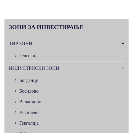
ЗОНИ
ЗА ИНВЕСТИРАЊЕ
ТИР ЗОНИ
Гевгелија
ИНДУСТРИСКИ ЗОНИ
Богданци
Босилово
Валандово
Василево
Гевгелија