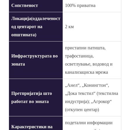
Сопственост
100% приватна
Локација(оддалеченост
од центарот на
2 км
општината)
пристапни патишта,
Инфраструктурата во
трафостаница,
зоната
осветлување, водовод и
канализациска мрежа
„Анел“, „Конингтон“,
Претпријатија што
„Дока текстил“ (текстилна
работат во зоната
индустрија); „Агрокор“
(откупен центар)
подетални информации
Карактеристики на