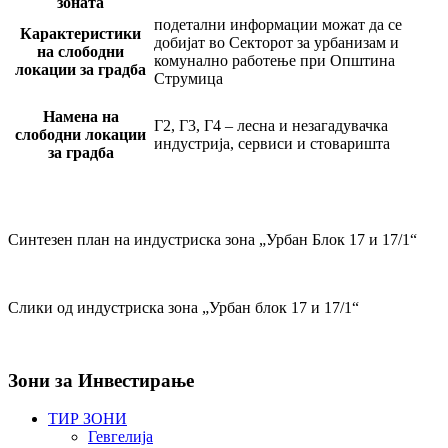
зоната
подетални информации можат да се
Карактеристики
добијат во Секторот за урбанизам и
на слободни
комунално работење при Општина
локации за градба
Струмица
Намена на
Г2, Г3, Г4 – лесна и незагадувачка
слободни локации
индустрија, сервиси и стоваришта
за градба
Синтезен план на индустриска зона „Урбан Блок 17 и 17/1“
Слики од индустриска зона „Урбан блок 17 и 17/1“
Зони
за Инвестирање
ТИР ЗОНИ
Гевгелија