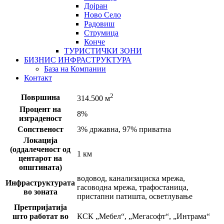
Дојран
Ново Село
Радовиш
Струмица
Конче
ТУРИСТИЧКИ ЗОНИ
БИЗНИС ИНФРАСТРУКТУРА
База на Компании
Контакт
2
Површина
314.500 м
Процент на
8%
изграденост
Сопственост
3% државна, 97% приватна
Локација
(оддалеченост од
1 км
центарот на
општината)
водовод, канализациска мрежа,
Инфраструктурата
гасоводна мрежа, трафостаница,
во зоната
пристапни патишта, осветлување
Претпријатија
што работат во
КСК „Мебел“, „Мегасофт“, „Интрама“