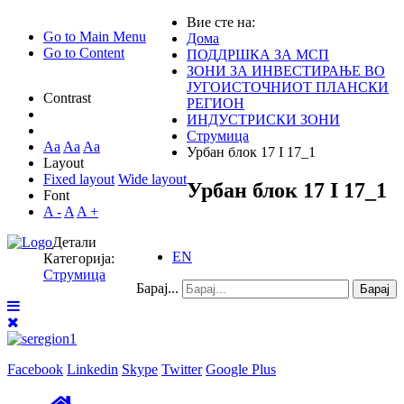
Вие сте на:
Go to Main Menu
Дома
Go to Content
ПОДДРШКА ЗА МСП
ЗОНИ ЗА ИНВЕСТИРАЊЕ ВО
ЈУГОИСТОЧНИОТ ПЛАНСКИ
Contrast
РЕГИОН
ИНДУСТРИСКИ ЗОНИ
Струмица
Aa
Aa
Aa
Урбан блок 17 I 17_1
Layout
Fixed layout
Wide layout
Урбан блок 17 I 17_1
Font
A -
A
A +
Детали
EN
Категорија:
Струмица
Барај...
Барај
Facebook
Linkedin
Skype
Twitter
Google Plus