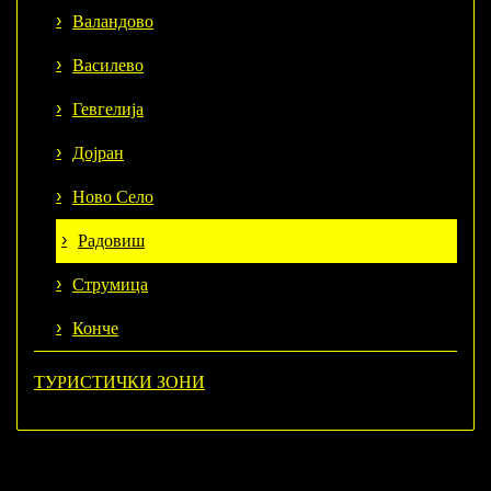
Валандово
Василево
Гевгелија
Дојран
Ново Село
Радовиш
Струмица
Конче
ТУРИСТИЧКИ ЗОНИ