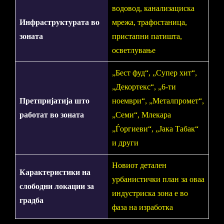
водовод, канализациска
Инфраструктурата во
мрежа, трафостаница,
зоната
пристапни патишта,
осветлување
„Бест фуд“, „Супер хит“,
„Декортекс“, „6-ти
Претпријатија што
ноември“, „Металпромет“,
работат во зоната
„Семи“, Млекара
„Ѓоргиеви“, „Јака Табак“
и други
Новиот детален
Карактеристики на
урбанистички план за оваа
слободни локации за
индустриска зона е во
градба
фаза на изработка