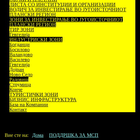
ЛИСТА СО ИНСТИТУЦИИ И ОРГАНИЗАЦИИ
ВОДИЧ ЗА ИНВЕСТИРАЊЕ ВО ЈУГОИСТОЧНИОТ
ПЛАНСКИ РЕГИОН
ЗОНИ ЗА ИНВЕСТИРАЊЕ ВО ЈУГОИСТОЧНИОТ
ПЛАНСКИ РЕГИОН
ТИР ЗОНИ
Гевгелија
ИНДУСТРИСКИ ЗОНИ
Богданци
Босилово
Валандово
Василево
Гевгелија
Дојран
Ново Село
Радовиш
Струмица
Конче
ТУРИСТИЧКИ ЗОНИ
БИЗНИС ИНФРАСТРУКТУРА
База на Компании
Контакт
Вие сте на:
Дома
ПОДДРШКА ЗА МСП