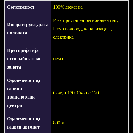
Сопственост
100% државна
Има пристапен регионален пат,
Инфраструктурата
Нема водовод, канализација,
во зоната
електрика
Претпријатија
што работат во
нема
зоната
Одалеченост од
главни
Солун 170, Скопје 120
транспортни
центри
Одалеченост од
800 м
главен автопат