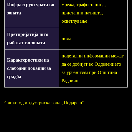
Инфраструктурата во
мрежа, трафостаница,
зоната
пристапни патишта,
осветлување
Претпријатија што
нема
работат во зоната
подетални информации можат
Карактеристики на
да се добијат во Одделението
слободни локации за
за урбанизам при Општина
градба
Радовиш
Слики од индустриска зона „Подареш“