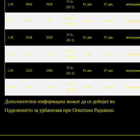
15 м.
1.26
4836
3028
61 ден
67 ден.
неизграде
(П+2)
15 м.
1.27
2268
1251
61 ден
67 ден.
неизграде
(П+2)
15 м.
1.28
3558
2028
61 ден
67 ден.
неизграде
(П+2)
15 м.
1.29
5917
3577
61 ден
67 ден.
неизграде
(П+2)
15 м.
1.30
5253
3380
61 ден
67 ден.
неизграде
(П+2)
15 м.
1.32
4290
2575
61 ден
67 ден.
неизграде
(П+2)
Дополнителни информации можат да се добијат во
Одделението за урбанизам при Општина Радовиш.