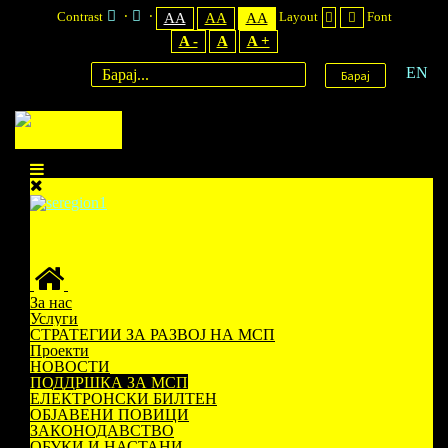
Contrast
Layout
Font
AA
AA
AA
A -
A
A +
EN
Барај
За нас
Услуги
СТРАТЕГИИ ЗА РАЗВОЈ НА МСП
Проекти
НОВОСТИ
ПОДДРШКА ЗА МСП
ЕЛЕКТРОНСКИ БИЛТЕН
ОБЈАВЕНИ ПОВИЦИ
ЗАКОНОДАВСТВО
ОБУКИ И НАСТАНИ