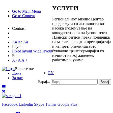
УСЛУГИ
Go to Main Menu
Go to Content
Регионалниот Бизнис Центар
продолжува со активности во
насока зголемување на
Contrast
конкурентноста на Југоисточен
Плански регион преку поддршка
на малите и средни претпријатија
Aa
Aa
Aa
и на претприемништвото
Layout
буквално трансформирајќи го
Fixed layout
Wide layout
начинот на кој живееме,
Font
работиме и учиме
A -
A
A +
Вие сте на:
EN
Дома
За нас
Барај...
Барај
Facebook
Linkedin
Skype
Twitter
Google Plus