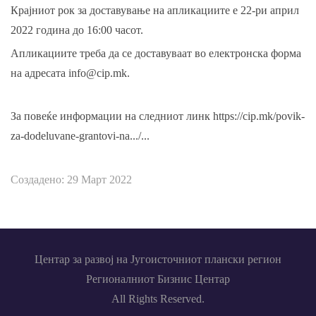
Крајниот рок за доставување на апликациите е 22-ри април
2022 година до 16:00 часот.
Апликациите треба да се доставуваат во електронска форма
на адресата
info@cip.mk
.
За повеќе информации на следниот линк
https://cip.mk/povik-
za-dodeluvane-grantovi-na.../...
Создадено: 29 Март 2022
Центар за развој на Југоисточниот плански регион
Регионалниот Бизнис Центар
All Rights Reserved.