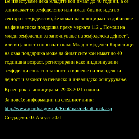
Ве известуваме дека младите кои имаат до 40 години, а се
занимаваат со земјоделство или имаат бизнис идеа во
секторот земјоделство, ќе можат да аплицираат за добивање
на финансиска поддршка преку мерката 112 „ Помош на
млади земјоделци за започнување на земјоделска дејност“,
или во јавноста попозната како Млад земјоделец.Корисници
на оваа подддршка може да бидат сите кои имаат до 40
годиншна возраст, регистрирани како индивидуални
земјоделци согласно законот за вршење на земјоделска
дејност и законот за пензиско и инвалидско осигурување.
Краен рок за аплицирање 29.08.2021 година.
За повеќе информации на следниот линк:
http://www.ipardpa.gov.mk/Root/mak/default_mak.asp
Создадено: 03 Август 2021