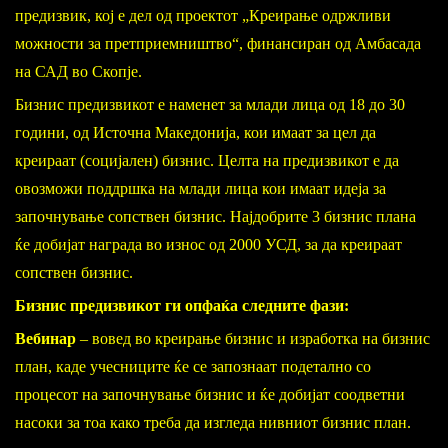
предизвик, кој е дел од проектот „Креирање одржливи
можности за претприемништво“, финансиран од Амбасада
на САД во Скопје.
Бизнис предизвикот е наменет за млади лица од 18 до 30
години, од Источна Македонија, кои имаат за цел да
креираат (социјален) бизнис. Целта на предизвикот е да
овозможи поддршка на млади лица кои имаат идеја за
започнување сопствен бизнис. Најдобрите 3 бизнис плана
ќе добијат награда во износ од 2000 УСД, за да креираат
сопствен бизнис.
Бизнис предизвикот ги опфаќа следните фази:
Вебинар
– вовед во креирање бизнис и изработка на бизнис
план, каде учесниците ќе се запознаат подетално со
процесот на започнување бизнис и ќе добијат соодветни
насоки за тоа како треба да изгледа нивниот бизнис план.