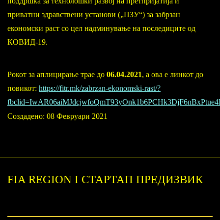
поддршка за технолошки развој на претпријатија и
приватни здравствени установи („ПЗУ“) за забрзан
економски раст со цел надминување на последиците од
КОВИД-19.
Рокот за аплицирање трае до
06.04.2021
, а ова е линкот до
повикот:
https://fitr.mk/zabrzan-ekonomski-rast/?
fbclid=IwAR06aiMJdcjwfoQmT93yOnk1b6PCHk3DjF6nBxPt
Создадено: 08 Февруари 2021
FIA REGION I СТАРТАП ПРЕДИЗВИК