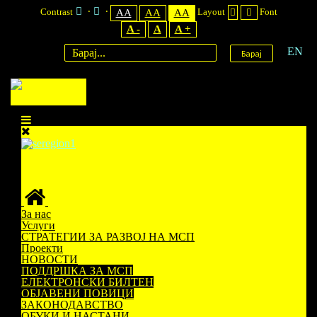
Contrast
Layout
Font
AA
AA
AA
A -
A
A +
EN
Барај
За нас
Услуги
СТРАТЕГИИ ЗА РАЗВОЈ НА МСП
Проекти
НОВОСТИ
ПОДДРШКА ЗА МСП
ЕЛЕКТРОНСКИ БИЛТЕН
ОБЈАВЕНИ ПОВИЦИ
ЗАКОНОДАВСТВО
ОБУКИ И НАСТАНИ