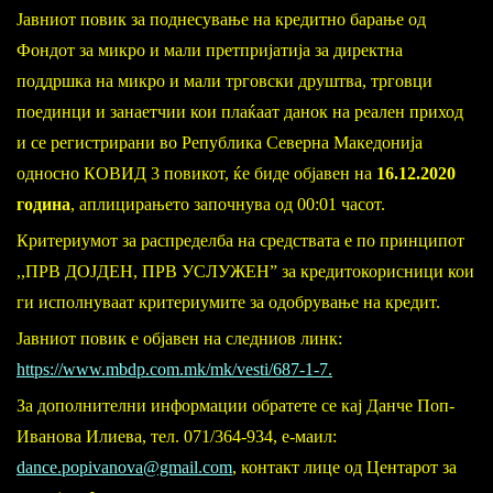
Јавниот повик за поднесување на кредитно барање од
Фондот за микро и мали претпријатија за директна
поддршка на микро и мали трговски друштва, трговци
поединци и занаетчии кои плаќаат данок на реален приход
и се регистрирани во Република Северна Македонија
односно КОВИД 3 повикот, ќе биде објавен на
16.12.2020
година
, аплицирањето започнува од 00:01 часот.
Критериумот за распределба на средствата е по принципот
,,ПРВ ДОЈДЕН, ПРВ УСЛУЖЕН” за кредитокорисници кои
ги исполнуваат критериумите за одобрување на кредит.
Јавниот повик е објавен на следниов линк:
https://www.mbdp.com.mk/mk/vesti/687-1-7.
За дополнителни информации обратете се кај Данче Поп-
Иванова Илиева, тел. 071/364-934, е-маил:
dance.popivanova@gmail.com
, контакт лице од Центарот за