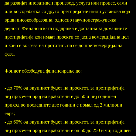
да развијат иновативен производ, услуга или процес, сами
или во соработка со друго претпријатие и/или установа која
врши високообразовна, односно научноистражувачка
дејност. Финансиската поддршка е достапна за домашните
претпријатија кои
имаат проекти со јасна комерцијална цел
и кои се во фаза на прототип, па се до преткомерцијална
фаза.
Фондот обезбедува финансирање до:
- до 70% од вкупниот буџет на проектот, за претпријатија
чиј просечен број на вработени е до 50 и чиј годишен
приход во последните две години е помал од 2 милиони
евра;
- до 60% од вкупниот буџет на проектот, за претпријатија
чиј просечен број на вработени е од 50 до 250 и чиј годишен