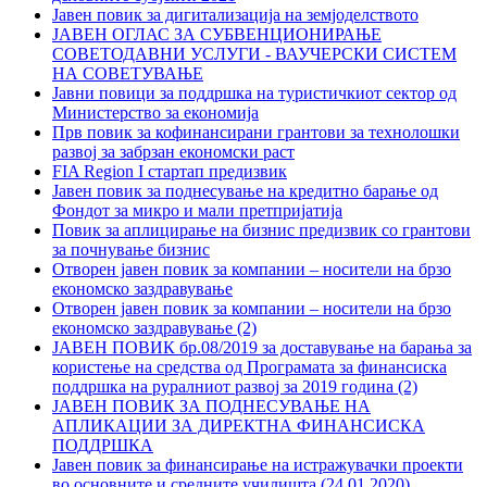
Јавен повик за дигитализација на земјоделството
ЈАВЕН ОГЛАС ЗА СУБВЕНЦИОНИРАЊЕ
СОВЕТОДАВНИ УСЛУГИ - ВАУЧЕРСКИ СИСТЕМ
НА СОВЕТУВАЊЕ
Јавни повици за поддршка на туристичкиот сектор од
Министерство за економија
Прв повик за кофинансирани грантови за технолошки
развој за забрзан економски раст
FIA Region I стартап предизвик
Јавен повик за поднесување на кредитно барање од
Фондот за микро и мали претпријатија
Повик за аплицирање на бизнис предизвик со грантови
за почнување бизнис
Отворен јавен повик за компании – носители на брзо
економско заздравување
Отворен јавен повик за компании – носители на брзо
економско заздравување (2)
ЈАВЕН ПОВИК бр.08/2019 за доставување на барања за
користење на средства од Програмата за финансиска
поддршка на руралниот развој за 2019 година (2)
ЈАВЕН ПОВИК ЗА ПОДНЕСУВАЊЕ НА
АПЛИКАЦИИ ЗА ДИРЕКТНА ФИНАНСИСКА
ПОДДРШКА
Јавен повик за финансирање на истражувачки проекти
во основните и средните училишта (24.01.2020)