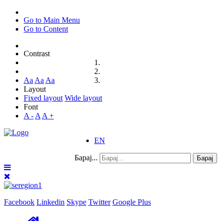
Go to Main Menu
Go to Content
Contrast
Aa
Aa
Aa
Layout
Fixed layout
Wide layout
Font
A -
A
A +
EN
Барај...
Барај
Facebook
Linkedin
Skype
Twitter
Google Plus