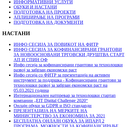
ИНФОРМАТИВНИ УСЛУГИ
ОБУКИ И НАСТАНИ
ПОДГОТОВКА НА ПРОЕКТИ
АПЛИЦИРАЊЕ НА ПРОГРАМИ
ПОДГОТОВКА НА ДОКУМЕНТИ
НАСТАНИ
ИНФО СЕСИЈА ЗА ПОВИКОТ НА ФИТР
ИНФО СЕСИЈА ЗА КОФИНАНСИРАНИ ГРАНТОВИ
ЗА НОВООСНОВАНИ ТРГОВСКИ ДРУШТВА СТАРТ
АП И СПИН ОФ
Инфо сесија за кофинансирани грантови за технолошки
развој за забрзан економски раст
Инфо сесија со ФИТР за презентација на активен
инструмент за поддршка - Кoфинансирани грантови за
технолошки развој за забрзан економски раст на
05.03.2021 година
Интернационален натпревар за технолошки стартап
компании „EIT Digital Challenge 2020“
Онлајн обуки за GDPR и ISO стандарди
ПРЕЗЕНТАЦИЈА НА МЕРКИТЕ НА
МИНИСТЕРСТВО ЗА ЕКОНОМИЈА ЗА 2021
БЕСПЛАТНА ОНЛАЈН ОБУКА ЗА ИПАРД 2
ПРОГРАМА, МОЖНОСТИ ЗА КОФИНАНСИРАЊЕ