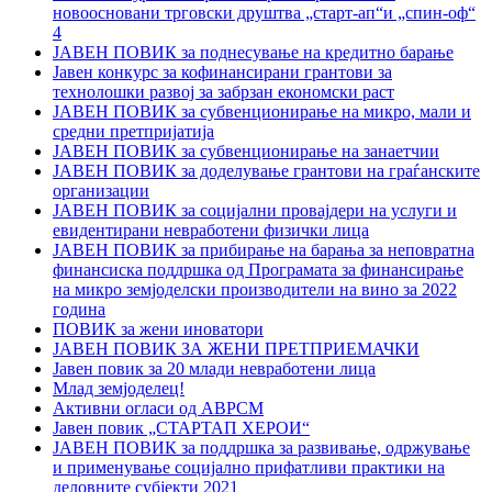
новоосновани трговски друштва „старт-ап“и „спин-оф“
4
ЈАВЕН ПОВИК за поднесување на кредитно барање
Јавен конкурс за кофинансирани грантови за
технолошки развој за забрзан економски раст
ЈАВЕН ПОВИК за субвенционирање на микро, мали и
средни претпријатија
ЈАВЕН ПОВИК за субвенционирање на занаетчии
ЈАВЕН ПОВИК за доделување грантови на граѓанските
организации
ЈАВЕН ПОВИК за социјални провајдери на услуги и
евидентирани невработени физички лица
ЈАВЕН ПОВИК за прибирање на барањa за неповратна
финансиска поддршка од Програмата за финансирање
на микро земјоделски производители на вино за 2022
година
ПОВИК за жени иноватори
ЈАВЕН ПОВИК ЗА ЖЕНИ ПРЕТПРИЕМАЧКИ
Јавен повик за 20 млади невработени лица
Млад земјоделец!
Активни огласи од АВРСМ
Јавен повик „СТАРТАП ХЕРОИ“
ЈАВЕН ПОВИК за поддршка за развивање, одржување
и применување социјално прифатливи практики на
деловните субјекти 2021