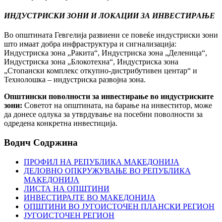
ИНДУСТРИСКИ ЗОНИ И ЛОКАЦИИ ЗА ИНВЕСТИРАЊЕ
Во општината Гевгелија развиени се повеќе индустриски зони
што имаат добра инфраструктура и сигнализација:
Индустриска зона „Ракита“, Индустриска зона „Деленица“,
Индустриска зона „Блокотехна“, Индустриска зона
„Стопански комплекс откупно-дистрибутивен центар“ и
Технолошка – индустриска развојна зона.
Општински поволности за инвестирање во индустриските
зони:
Советот на општината, на барање на инвеститор, може
да донесе одлука за утврдување на посебни поволности за
одредена конкретна инвестиција.
Водич
Содржина
ПРОФИЛ НА РЕПУБЛИКА МАКЕДОНИЈА
ДЕЛОВНО ОПКРУЖУВАЊЕ ВО РЕПУБЛИКА
МАКЕДОНИЈА
ЛИСТА НА ОПШТИНИ
ИНВЕСТИРАЈТЕ ВО МАКЕДОНИЈА
ОПШТИНИ ВО ЈУГОИСТОЧЕН ПЛАНСКИ РЕГИОН
ЈУГОИСТОЧЕН РЕГИОН