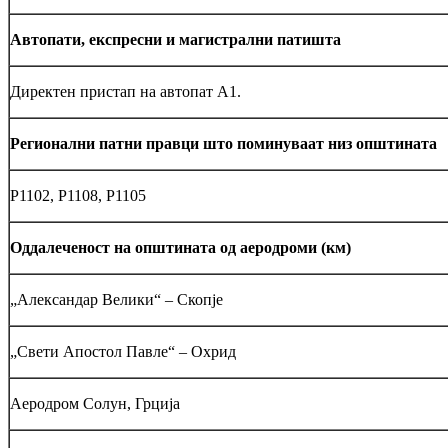
Автопати, експресни и магистрални патишта
Директен пристап на автопат А1.
Регионални патни правци што поминуваат низ општината
Р1102, Р1108, Р1105
Оддалеченост на општината од аеродроми (км)
„Александар Велики“ – Скопје
„Свети Апостол Павле“ – Охрид
Аеродром Солун, Грција