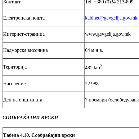
Контакт
Tel. +389 (0)34 213-899;
Eлектронска пошта
kabinet@gevgelija.gov.mk
Интернет-страница
www.gevgelija.gov.mk
Надморска височина
64 м.н.в.
2
Територија
485 km
Население
22.988
Ден на општината
7 ноември (ослободување
СООБРАЌАЈНИ ВРСКИ
Табела 4.10. Сообраќајни врски