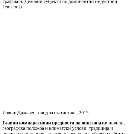
Графикон: Деловни субјекти по доминантни индустрии -
Гевгелија
Извор: Државен завод за статистика, 2015.
Главни компаративни предности на општината:
поволна
географска положба и климатски услови, традиција и
препознатливо производство на еко-храна, обучена работна