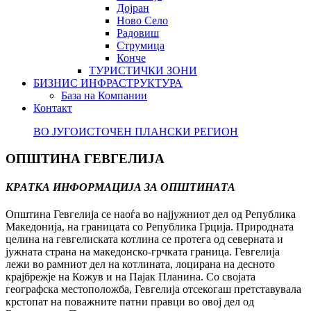
Дојран
Ново Село
Радовиш
Струмица
Конче
ТУРИСТИЧКИ ЗОНИ
БИЗНИС ИНФРАСТРУКТУРА
База на Компании
Контакт
ВО ЈУГОИСТОЧЕН ПЛАНСКИ РЕГИОН
ОПШТИНА ГЕВГЕЛИЈА
КРАТКА ИНФОРМАЦИЈА ЗА ОПШТИНАТА
Општина Гевгелија се наоѓа во најјужниот дел од Република
Македонија, на границата со Република Грција. Природната
целина на гевгелиската котлина се протега од северната и
јужната страна на македонско-грчката граница. Гевгелија
лежи во рамниот дел на котлината, лоцирана на десното
крајбрежје на Кожув и на Пајак Планина. Со својата
географска местоположба, Гевгелија отсекогаш претставувала
крстопат на поважните патни правци во овој дел од