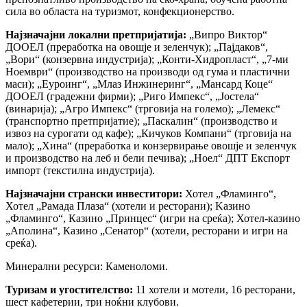
сила во областа на туризмот, конфекционерство.
Најзначајни локални претпријатија:
„Випро Виктор“
ДООЕЛ (преработка на овошје и зеленчук); „Пајдаков“,
„Вори“ (конзервна индустрија); „Конти-Хидропласт“, „7-ми
Ноември“ (производство на производи од гума и пластични
маси); „Еуроинг“, „Млаз Инжинеринг“, „Мансард Коце“
ДООЕЛ (градежни фирми); „Риго Импекс“, „Јостела“
(винарија); „Агро Импекс“ (трговија на големо); „Лемекс“
(транспортно претпријатие); „Паскалин“ (производство и
извоз на сурогати од кафе); „Кичуков Компани“ (трговија на
мало); „Хина“ (преработка и конзервирање овошје и зеленчук
и производство на леб и бели печива); „Ноел“ ДПТ Експорт
импорт (текстилна индустрија).
Најзначајни странски инвеститори:
Хотел „Фламинго“,
Хотел „Рамада Плаза“ (хотели и ресторани); Kазино
„Фламинго“, Казино „Принцес“ (игри на среќа); Хотел-казино
„Аполина“, Казино „Сенатор“ (хотели, ресторани и игри на
среќа).
Минерални ресурси: Каменоломи.
Туризам и угостителство:
11 хотели и мотели, 16 ресторани,
шест кафетерии, три ноќни клубови.