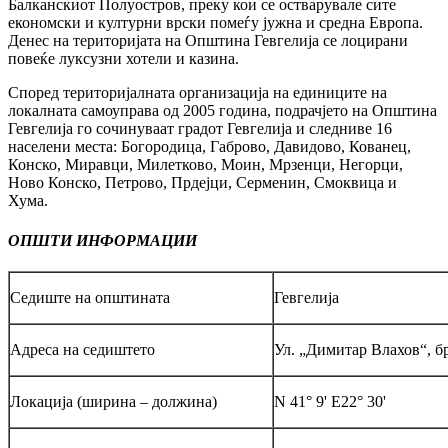
Балканскиот Полуостров, преку кои се остварувале сите
економски и културни врски помеѓу јужна и средна Европа.
Денес на територијата на Општина Гевгелија се лоцирани
повеќе луксузни хотели и казина.
Според територијалната организација на единиците на
локалната самоуправа од 2005 година, подрачјето на Општина
Гевгелија го сочинуваат градот Гевгелија и следниве 16
населени места: Богородица, Габрово, Давидово, Кованец,
Конско, Миравци, Милетково, Моин, Мрзенци, Негорци,
Ново Конско, Петрово, Прдејци, Серменин, Смоквица и
Хума.
ОПШТИ ИНФОРМАЦИИ
Седиште на општината
Гевгелија
Адреса на седиштето
Ул. „Димитар Влахов“, бр
Локација (ширина – должина)
N 41° 9' E22° 30'