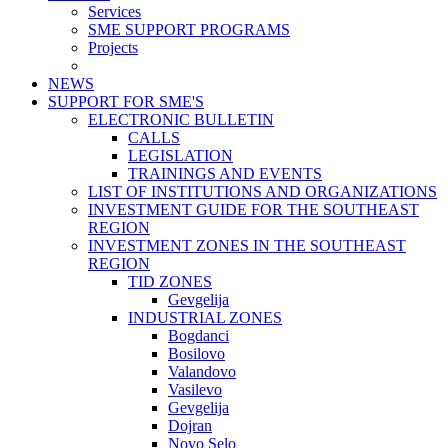
Services
SME SUPPORT PROGRAMS
Projects
NEWS
SUPPORT FOR SME'S
ELECTRONIC BULLETIN
CALLS
LEGISLATION
TRAININGS AND EVENTS
LIST OF INSTITUTIONS AND ORGANIZATIONS
INVESTMENT GUIDE FOR THE SOUTHEAST
REGION
INVESTMENT ZONES IN THE SOUTHEAST
REGION
TID ZONES
Gevgelija
INDUSTRIAL ZONES
Bogdanci
Bosilovo
Valandovo
Vasilevo
Gevgelija
Dojran
Novo Selo