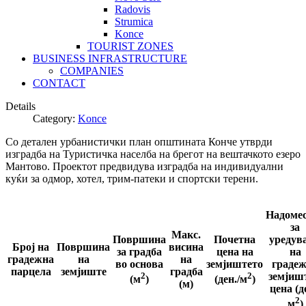
Radovis
Strumica
Konce
TOURIST ZONES
BUSINESS INFRASTRUCTURE
COMPANIES
CONTACT
Details
Category:
Konce
Со детален урбанистички план општината Конче утврди
изградба на Туристичка населба на брегот на вештачкото езеро
Мантово. Проектот предвидува изградба на индивидуални
куќи за одмор, хотел, трим-патеки и спортски терени.
Надоме
за
Макс.
Површина
Почетна
уредув
Број на
Површина
висина
за градба
цена на
на
градежна
на
на
во основа
земјиштето
граде
парцела
земјиште
градба
2
2
земјишт
(м
)
(ден./м
)
(м)
цена (д
2
м
)