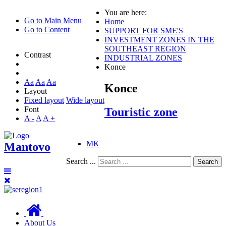
You are here:
Go to Main Menu
Home
Go to Content
SUPPORT FOR SME'S
INVESTMENT ZONES IN THE
SOUTHEAST REGION
Contrast
INDUSTRIAL ZONES
Konce
Aa
Aa
Aa
Konce
Layout
Fixed layout
Wide layout
Font
Touristic zone
A -
A
A +
MK
Mantovo
Search ...
Search
About Us