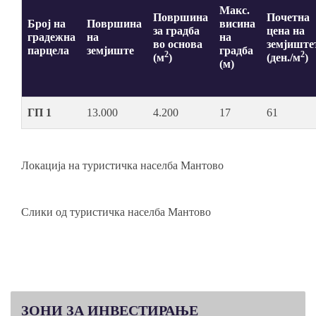
Макс.
Површина
Почетна
Број на
Површина
висина
за градба
цена на
градежна
на
на
во основа
земјиште
парцела
земјиште
градба
2
2
(м
)
(ден./м
)
(м)
ГП 1
13.000
4.200
17
61
Локација на туристичка населба Мантово
Слики од туристичка населба Мантово
ЗОНИ
ЗА ИНВЕСТИРАЊЕ