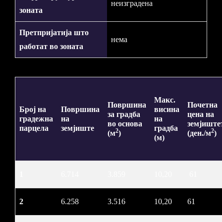
неизградена
зоната
Претпријатија што
нема
работат во зоната
Макс.
Површина
Почетна
Број на
Површина
висина
за градба
цена на
градежна
на
на
во основа
земјиште
парцела
земјиште
градба
2
2
(м
)
(ден./м
)
(м)
1
6.714
3.859
10,20
61
2
6.258
3.516
10,20
61