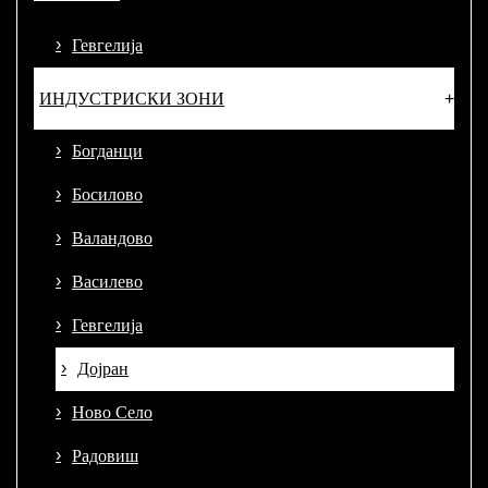
Гевгелија
ИНДУСТРИСКИ ЗОНИ
Богданци
Босилово
Валандово
Василево
Гевгелија
Дојран
Ново Село
Радовиш