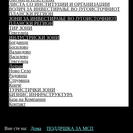
ЛИСТА СО ИНСТИТУЦИИ И ОРГАНИЗАЦИИ
ВОДИЧ ЗА ИНВЕСТИРАЊЕ ВО ЈУГОИСТОЧНИОТ
ПЛАНСКИ РЕГИОН
ЗОНИ ЗА ИНВЕСТИРАЊЕ ВО ЈУГОИСТОЧНИОТ
ПЛАНСКИ РЕГИОН
ТИР ЗОНИ
Гевгелија
ИНДУСТРИСКИ ЗОНИ
Богданци
Босилово
Валандово
Василево
Гевгелија
Дојран
Ново Село
Радовиш
Струмица
Конче
ТУРИСТИЧКИ ЗОНИ
БИЗНИС ИНФРАСТРУКТУРА
База на Компании
Контакт
Вие сте на:
Дома
ПОДДРШКА ЗА МСП