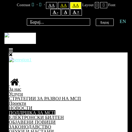
Contrast
Layout
Font
AA
AA
AA
A -
A
A +
EN
Барај
За нас
Услуги
СТРАТЕГИИ ЗА РАЗВОЈ НА МСП
Проекти
НОВОСТИ
ПОДДРШКА ЗА МСП
ЕЛЕКТРОНСКИ БИЛТЕН
ОБЈАВЕНИ ПОВИЦИ
ЗАКОНОДАВСТВО
ОБУКИ И НАСТАНИ