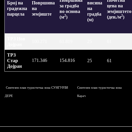
Површина
Почетна
Број на
Површина
висина
за градба
цена на
градежна
на
на
во основа
земјиштето
парцела
земјиште
градба
2
2
(м
)
(ден./м
)
(м)
ТРЗ Нов
100.271
61.819
25
61
Дојран
ТРЗ
171.346
154.816
Стар
25
61
Дојран
Синтезен план туристичка зона СУНГУРЛИ
Синтезен план туристичка зона
ДЕРЕ
Карач