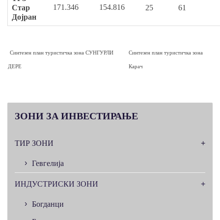
171.346
154.816
Стар
25
61
Дојран
Синтезен план туристичка зона СУНГУРЛИ
Синтезен план туристичка зона
ДЕРЕ
Карач
ЗОНИ
ЗА ИНВЕСТИРАЊЕ
ТИР ЗОНИ
Гевгелија
ИНДУСТРИСКИ ЗОНИ
Богданци