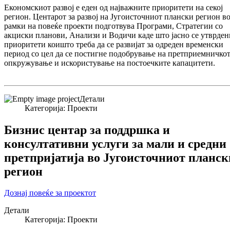
Економскиот развој е еден од најважните приоритети на секој
регион. Центарот за развој на Југоисточниот плански регион в
рамки на повеќе проекти подготвува Програми, Стратегии со
акциски планови, Анализи и Водичи каде што јасно се утврден
приоритети коишто треба да се развијат за одреден временски
период со цел да се постигне подобрување на претприемничко
опкружување и искористување на постоечките капацитети.
Детали
Категорија:
Проекти
Бизнис центар за поддршка и
консултативни услуги за мали и средни
претпријатија во Југоисточниот планск
регион
Дознај повеќе за проектот
Детали
Категорија:
Проекти