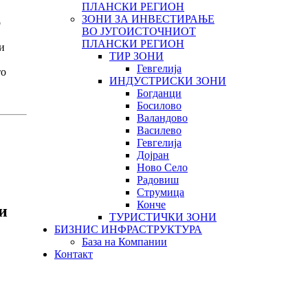
ПЛАНСКИ РЕГИОН
ЗОНИ ЗА ИНВЕСТИРАЊЕ
о
ВО ЈУГОИСТОЧНИОТ
ПЛАНСКИ РЕГИОН
и
ТИР ЗОНИ
Гевгелија
то
ИНДУСТРИСКИ ЗОНИ
Богданци
Босилово
Валандово
Василево
Гевгелија
Дојран
Ново Село
Радовиш
Струмица
Конче
и
ТУРИСТИЧКИ ЗОНИ
БИЗНИС ИНФРАСТРУКТУРА
База на Компании
Контакт