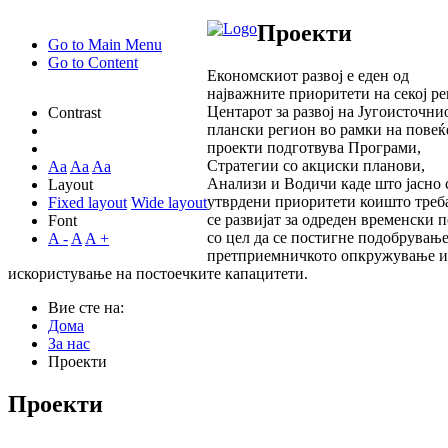
Проекти
Go to Main Menu
Go to Content
Економскиот развој е еден од
најважните приоритети на секој ре
Центарот за развој на Југоисточни
Contrast
плански регион во рамки на повеќ
проекти подготвува Програми,
Стратегии со акциски планови,
Aa
Aa
Aa
Анализи и Водичи каде што јасно 
Layout
утврдени приоритети коишто треб
Fixed layout
Wide layout
се развијат за одреден временски 
Font
со цел да се постигне подобрување
A -
A
A +
претприемничкото опкружување и
искористување на постоечките капацитети.
Вие сте на:
Дома
За нас
Проекти
Проекти