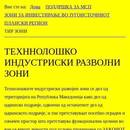
Вие сте на:
Дома
ПОДДРШКА ЗА МСП
ЗОНИ ЗА ИНВЕСТИРАЊЕ ВО ЈУГОИСТОЧНИОТ
ПЛАНСКИ РЕГИОН
ТИР ЗОНИ
ТЕХННОЛОШКО
ИНДУСТРИСКИ РАЗВОЈНИ
ЗОНИ
Технолошките индустриски развојни зони се дел од
територијата на Република Македонија како дел од
царинско подрачје, одвоени од останатиот дел од
царинското подрачје, и тие претставуваат посебно ограден и
означен простор што претставува функционални целини во
кои се вршат дејности под услови пропишани со ЗАКОНОТ