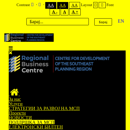
Contrast
Layout
Font
AA
AA
AA
A -
A
A +
EN
Барај
За нас
Услуги
СТРАТЕГИИ ЗА РАЗВОЈ НА МСП
Проекти
НОВОСТИ
ПОДДРШКА ЗА МСП
ЕЛЕКТРОНСКИ БИЛТЕН