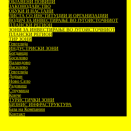
ОБЈАВЕНИ ПОВИЦИ
ЗАКОНОДАВСТВО
ОБУКИ И НАСТАНИ
ЛИСТА СО ИНСТИТУЦИИ И ОРГАНИЗАЦИИ
ВОДИЧ ЗА ИНВЕСТИРАЊЕ ВО ЈУГОИСТОЧНИОТ
ПЛАНСКИ РЕГИОН
ЗОНИ ЗА ИНВЕСТИРАЊЕ ВО ЈУГОИСТОЧНИОТ
ПЛАНСКИ РЕГИОН
ТИР ЗОНИ
Гевгелија
ИНДУСТРИСКИ ЗОНИ
Богданци
Босилово
Валандово
Василево
Гевгелија
Дојран
Ново Село
Радовиш
Струмица
Конче
ТУРИСТИЧКИ ЗОНИ
БИЗНИС ИНФРАСТРУКТУРА
База на Компании
Контакт