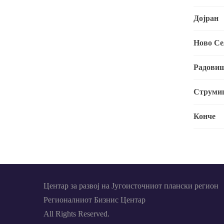
Дојран
Ново Се
Радови
Струми
Конче
Центар за развој на Југоисточниот плански регион
Регионалниот Бизнис Центар
All Rights Reserved.