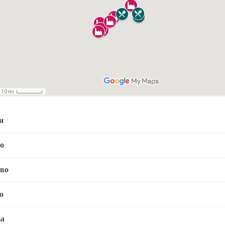
и
о
во
о
ја