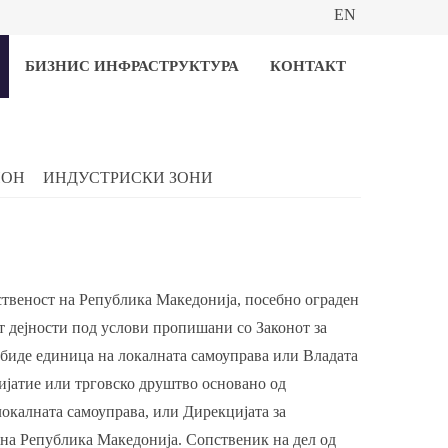
EN
БИЗНИС ИНФРАСТРУКТУРА
КОНТАКТ
ИОН
ИНДУСТРИСКИ ЗОНИ
ственост на Република Македонија, посебно ограден
т дејности под услови пропишани со Законот за
 биде единица на локалната самоуправa или Владата
ијатие или трговско друштво основано од
локалната самоуправа, или Дирекцијата за
 на Република Македонија. Сопственик на дел од