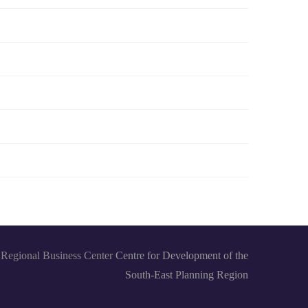
Regional Business Center
Centre for Development of the
South-East Planning Region