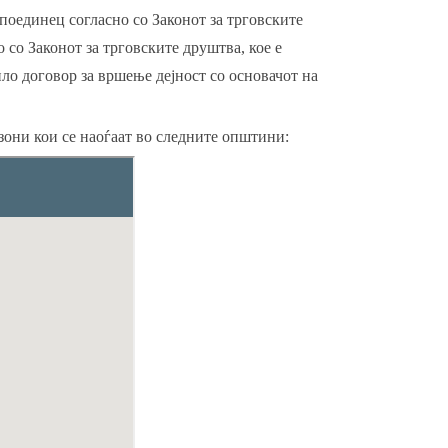
 поединец согласно со Законот за трговските
со Законот за трговските друштва, кое е
ило договор за вршење дејност со основачот на
зони кои се наоѓаат во следните општини: