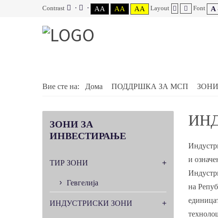
Contrast
Layout
Font
AA
AA
AA
A 
Вие сте на:
Дома
ПОДДРШКА ЗА МСП
ЗОНИ
ИН
ЗОНИ
ЗА
ИНВЕСТИРАЊЕ
Индустри
и означе
ТИР ЗОНИ
Индустри
Гевгелија
на Репуб
единицат
ИНДУСТРИСКИ ЗОНИ
технолош