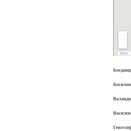
Богданц
Босилов
Валандо
Василев
Гевгели