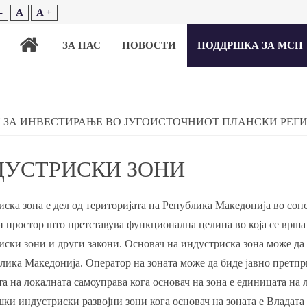
-
A
A +
ЗА НАС
НОВОСТИ
ПОДДРШКА ЗА МСП
 ЗА ИНВЕСТИРАЊЕ ВО ЈУГОИСТОЧНИОТ ПЛАНСКИ РЕГ
ДУСТРИСКИ ЗОНИ
ска зона е дел од територијата на Република Македонија во соп
н простор што претставува функциoнална целина во која се врша
ски зони и други закони. Основач на индустриска зона може да
лика Македонија. Оператор на зоната може да биде јавно претпр
а на локалната самоуправа кога основач на зона е единицата на 
ки индустриски развојни зони кога основач на зоната е Владата