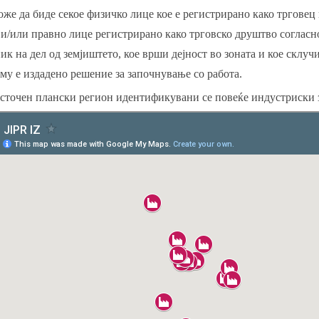
оже да биде секое физичко лице кое е регистрирано како трговец
и/или правно лице регистрирано како трговско друштво согласно 
ик на дел од земјиштето, кое врши дејност во зоната и кое склуч
 му е издадено решение за започнување со работа.
сточен плански регион идентификувани се повеќе индустриски 