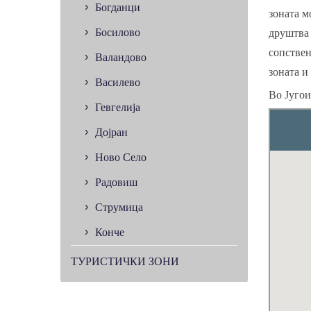
Богданци
зоната м
Босилово
друштва 
сопствен
Валандово
зоната и
Василево
Во Југои
Гевгелија
Дојран
Ново Село
Радовиш
Струмица
Конче
ТУРИСТИЧКИ ЗОНИ