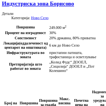
Индустриска зона Борисово
Детали
Категорија:
Ново Село
2
Површина
249.000 м
Процент на изграденост
30%
Сопственост
20% државна, 80% приватна
Локација(оддалеченост од
6 км до Ново Село
центарот на општината)
Инфраструктурата во
пристапни патишта,
зоната
трафостаница и осветлување
„Колид Фудс“ ДООЕЛ,
Претпријатија што
„Сицилија“ ДООЕЛ и „Пот
работат во зоната
Колешино“
Надоме
за
Макс.
Површина
Почетна
уредув
Број на
Површина
висина
за градба
цена на
на