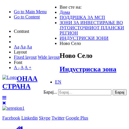
Вие сте на:
Go to Main Menu
Дома
Go to Content
ПОДДРШКА ЗА МСП
ЗОНИ ЗА ИНВЕСТИРАЊЕ ВО
ЈУГОИСТОЧНИОТ ПЛАНСКИ
Contrast
РЕГИОН
ИНДУСТРИСКИ ЗОНИ
Ново Село
Aa
Aa
Aa
Layout
Ново Село
Fixed layout
Wide layout
Font
A -
A
A +
Индустриска зона
ОНАА
EN
СТРАНА
Барај...
Барај
Facebook
Linkedin
Skype
Twitter
Google Plus