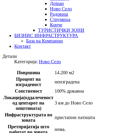
Дојран
Ново Село
Радовиш
Струмица
Конче
ТУРИСТИЧКИ ЗОНИ
БИЗНИС ИНФРАСТРУКТУРА
База на Компании
Контакт
Детали
Категорија:
Ново Село
Површина
14.200 м2
Процент на
неизградена
изграденост
Сопственост
100% државна
Локација(оддалеченост
од центарот на
3 км до Ново Село
општината)
Инфраструктурата во
пристапни патишта
зоната
Претпријатија што
нема.
работат во зоната