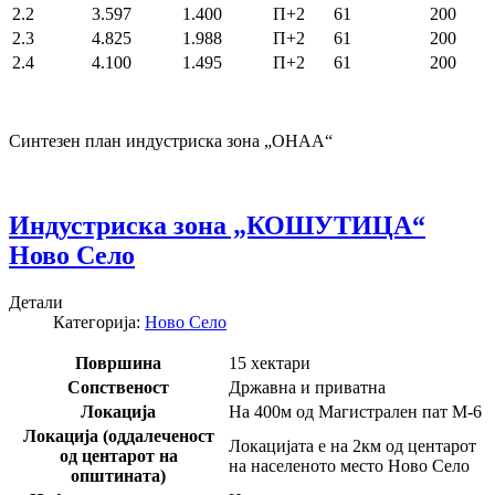
2.2
3.597
1.400
П+2
61
200
2.3
4.825
1.988
П+2
61
200
2.4
4.100
1.495
П+2
61
200
Синтезен план индустриска зона „ОНАА“
Индустриска зона „КОШУТИЦА“
Ново Село
Детали
Категорија:
Ново Село
Површина
15 хектари
Сопственост
Државна и приватна
Локација
На 400м од Магистрален пат М-6
Локација (оддалеченост
Локацијата е на 2км од центарот
од центарот на
на населеното место Ново Село
општината)