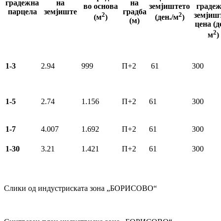
градежна
на
на
во основа
земјиштето
граде
парцела
земјиште
градба
2
2
земјишт
(м
)
(ден./м
)
(м)
цена (д
2
м
)
1-3
2.94
999
П+2
61
300
1-5
2.74
1.156
П+2
61
300
1-7
4.007
1.692
П+2
61
300
1-30
3.21
1.421
П+2
61
300
Слики од индустриската зона „БОРИСОВО“