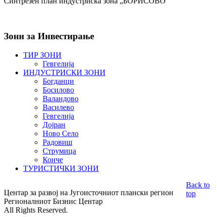
Синтрезен план индустриска зона „БОРИСОВО“
Зони
за Инвестирање
ТИР ЗОНИ
Гевгелија
ИНДУСТРИСКИ ЗОНИ
Богданци
Босилово
Валандово
Василево
Гевгелија
Дојран
Ново Село
Радовиш
Струмица
Конче
ТУРИСТИЧКИ ЗОНИ
Back to
Центар за развој на Југоисточниот плански регион
top
Регионалниот Бизнис Центар
All Rights Reserved.