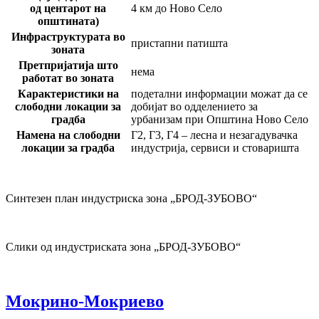
од центарот на
4 км до Ново Село
општината)
Инфраструктурата во
пристапни патишта
зоната
Претпријатија што
нема
работат во зоната
Карактеристики на
подетални информации можат да се
слободни локации за
добијат во одделението за
градба
урбанизам при Општина Ново Село
Намена на слободни
Г2, Г3, Г4 – лесна и незагадувачка
локации за градба
индустрија, сервиси и стоваришта
Синтезен план индустриска зона „БРОД-ЗУБОВО“
Слики од индустриската зона „БРОД-ЗУБОВО“
Мокрино-Мокриево