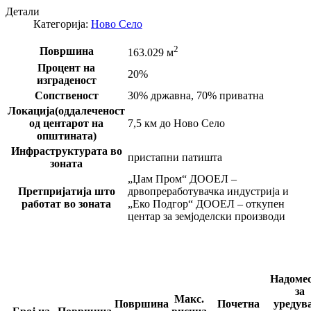
Детали
Категорија:
Ново Село
2
Површина
163.029 м
Процент на
20%
изграденост
Сопственост
30% државна, 70% приватна
Локација(оддалеченост
од центарот на
7,5 км до Ново Село
општината)
Инфраструктурата во
пристапни патишта
зоната
„Џам Пром“ ДООЕЛ –
Претпријатија што
дрвопреработувачка индустрија и
работат во зоната
„Еко Подгор“ ДООЕЛ – откупен
центар за земјоделски производи
Надоме
за
Макс.
Површина
Почетна
уредув