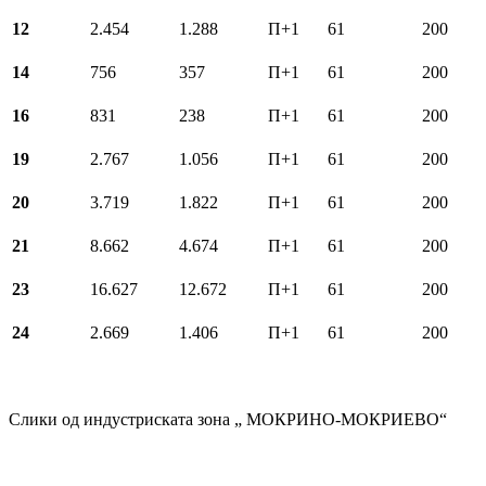
12
2.454
1.288
П+1
61
200
14
756
357
П+1
61
200
16
831
238
П+1
61
200
19
2.767
1.056
П+1
61
200
20
3.719
1.822
П+1
61
200
21
8.662
4.674
П+1
61
200
23
16.627
12.672
П+1
61
200
24
2.669
1.406
П+1
61
200
Слики од индустриската зона „ МОКРИНО-МОКРИЕВО“