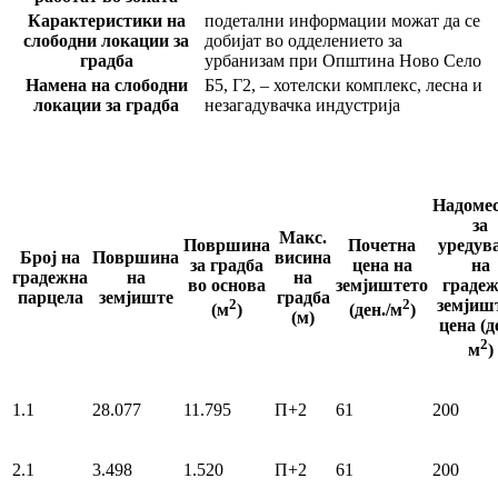
Карактеристики на
подетални информации можат да се
слободни локации за
добијат во одделението за
градба
урбанизам при Општина Ново Село
Намена на слободни
Б5, Г2, – хотелски комплекс, лесна и
локации за градба
незагадувачка индустрија
Надоме
за
Макс.
Површина
Почетна
уредув
Број на
Површина
висина
за градба
цена на
на
градежна
на
на
во основа
земјиштето
граде
парцела
земјиште
градба
2
2
земјишт
(м
)
(ден./м
)
(м)
цена (д
2
м
)
1.1
28.077
11.795
П+2
61
200
2.1
3.498
1.520
П+2
61
200