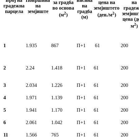
Број на
Површина
висина
за градба
цена на
на
градежна
на
на
во основа
земјиштето
граде
парцела
земјиште
градба
2
2
земјишт
(м
)
(ден./м
)
(м)
цена (д
2
м
)
1
1.935
867
П+1
61
200
2
2.24
1.418
П+1
61
200
3
2.034
1.226
П+1
61
200
4
1.971
1.139
П+1
61
200
5
1.941
1.170
П+1
61
200
6
2.061
1.042
П+1
61
200
11
1.566
765
П+1
61
200