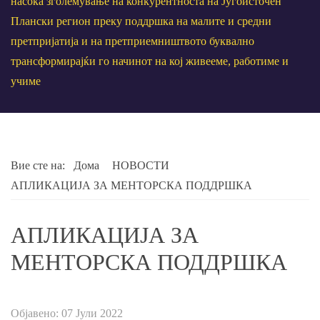
насока зголемување на конкурентноста на Југоисточен
Плански регион преку поддршка на малите и средни
претпријатија и на претприемништвото буквално
трансформирајќи го начинот на кој живееме, работиме и
учиме
Вие сте на:
Дома
НОВОСТИ
АПЛИКАЦИЈА ЗА МЕНТОРСКА ПОДДРШКА
АПЛИКАЦИЈА ЗА
МЕНТОРСКА ПОДДРШКА
Објавено: 07 Јули 2022