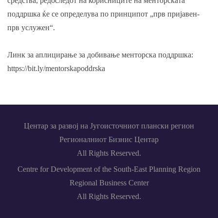
средства, редоследот на корисниците на менторската
поддршка ќе се определува по принципот „прв пријавен-
прв услужен“.
Линк за аплицирање за добивање менторска поддршка:
https://bit.ly/mentorskapoddrska
Центар за развој на Југоисточниот плански регион
Регионалниот Бизнис Центар
All Rights Reserved.
Centre for Development of the South-East Planning Region
Regional Business Center
All Rights Reserved.