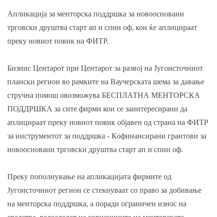
Апликација за менторска поддршка за новоосновани
трговски друштва старт ап и спин оф, кои ќе аплицираат
преку новиот повик на ФИТР.
Бизнис Центарот при Центарот за развој на Југоисточниот
плански регион во рамките на Ваучерската шема за давање
стручна помош овозможува БЕСПЛАТНА МЕНТОРСКА
ПОДДРШКА за сите фирми кои се заинтересирани да
аплицираат преку новиот повик објавен од страна на ФИТР
за инструментот за поддршка - Кoфинансирани грантови за
новоосновани трговски друштва старт ап и спин оф.
Преку пополнување на апликацијата фирмите од
Југоисточниот регион се стекнуваат со право за добивање
на менторска поддршка, а поради ограничен износ на