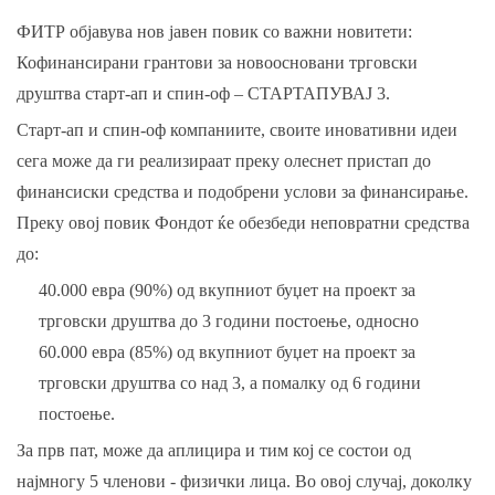
ФИТР објавува нов јавен повик со важни новитети:
Кофинансирани грантови за новоосновани трговски
друштва старт-ап и спин-оф – СТАРТАПУВАЈ 3.
Старт-ап и спин-оф компаниите, своите иновативни идеи
сега може да ги реализираат преку олеснет пристап до
финансиски средства и подобрени услови за финансирање.
Преку овој повик Фондот ќе обезбеди неповратни средства
до:
40.000 евра (90%) од вкупниот буџет на проект за
трговски друштва до 3 години постоење, односно
60.000 евра (85%) од вкупниот буџет на проект за
трговски друштва со над 3, а помалку од 6 години
постоење.
За прв пат, може да аплицира и тим кој се состои од
најмногу 5 членови - физички лица. Во овој случај, доколку