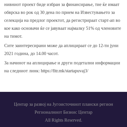
нивниот проект биде избран за финансирање, тие ќе имаат
обврска во рок од 30 дена по прием на Известувањето за
селекција на предлог проектот, да регистрираат старт-ап во
кое како основачи ќе се јавуваат најмалку 51% од членовите
на тимот.
Сите заинтересирани може да аплицираат се до 12-ти јуни
2021 година, до 14.00 часот.
За начинот на аплицирање и други подетални информации
на следниот линк:
https://fitr.mk/startapuvaj3/
Центар за развој на Југоисточниот плански регион
Регионалниот Бизнис Центар
All Rights Reserved.