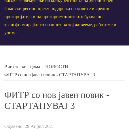
насока зголемување на конкурентноста на Југоисточен
Плански регион преку поддршка на малите и средни
претпријатија и на претприемништвото буквално
трансформирајќи го начинот на кој живееме, работиме и
учиме
Вие сте на:
Дома
НОВОСТИ
ФИТР со нов јавен повик - СТАРТАПУВАЈ 3
ФИТР со нов јавен повик -
СТАРТАПУВАЈ 3
Објавено: 29 Април 2021