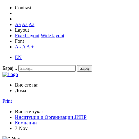
Contrast
Aa
Aa
Aa
Layout
Fixed layout
Wide layout
Font
A -
A
A +
EN
Барај...
Барај
Вие сте на:
Дома
Print
Вие сте тука:
Инситуции и Организации ЈИПР
Компании
7-Nov